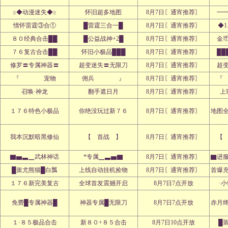
≤◆动漫迷失◆≥
怀旧超多地图
8月7日〖通宵推荐〗
━
情怀雷霆③合①
█雷霆三合一█
8月7日〖通宵推荐〗
◆1
８０经典合击██
█公益战神+2█
8月7日〖通宵推荐〗
金
７６复古合击██
怀旧小极品███
8月7日〖通宵推荐〗
██
修罗〓专属神器〓
超变迷失〓无限刀
8月7日〖通宵推荐〗
超
『 宠物
佣兵 』
8月7日〖通宵推荐〗
『
召唤·神龙
翻手遮日月
8月7日〖通宵推荐〗
上
１７６特色小极品
你绝没玩过新７６
8月7日〖通宵推荐〗
地图
我本沉默暗黑修仙
【 首战 】
8月7日〖通宵推荐〗
【
▇▅▃▁武林神话
*专属▁▃▅▇
8月7日〖通宵推荐〗
▇进服
█蚩尤熊猫█白瓢
上线自动挂机捡物
8月7日〖通宵推荐〗
首爆
１７６新完美复古
全球首发震撼开启
8月7日7点开放
·
免费█专属神器█
神器专属█无限刀
8月7日7点开放
赤月
１·８５极品合击
新８０+８５合击
8月7日10点开放
█