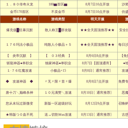
１．８０传奇火龙
180▆首区▆
8月7日10点开放
沙
金币170首区
不卖金币
8月7日10点开放
仿
游戏名称
游戏类型
明天开服
爆充值█狂暴沉默
散人称王█群攻版
★★全天固顶推荐★★
安全
１７６玛法小极品
纯散人小极品＋５
★★全天固顶推荐★★
每日
【 炎帝沉默 】
【 ０３经典 】
8月6日8点开放
【免
斩龍神器●单职业
独家神器●单职业
8月7日【固顶通宵】
●
１·７６红魔攻速
小极品+15
8月8日〖通宵推荐〗
攻
◆ 攻速神器 ◆
〃无〃限〃首〃爆
8月8日7点开放
免费
唐╋刀╲巅峰杀神
１０元满赞╲攻速
8月10日〖通宵推荐〗
恶
您从未玩过新微变
新版一区超级好玩
8月12日9点开放
召唤
★韩版つ０血不死
送→切割Ｍax攻速
8月13日〖通宵推荐〗
古