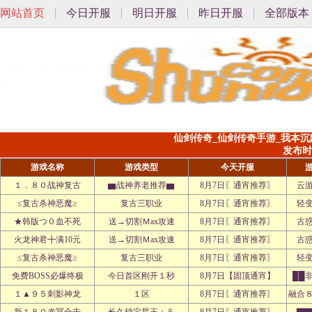
网站首页
今日开服
明日开服
昨日开服
全部版本
仙剑传奇_仙剑传奇手游_我本沉默
发布时间:
游戏名称
游戏类型
今天开服
１．８０战神复古
▆战神养老推荐▆
8月7日〖通宵推荐〗
云
≤复古杀神恶魔≥
复古三职业
8月7日〖通宵推荐〗
轻
★韩版つ０血不死
送→切割Ｍax攻速
8月7日〖通宵推荐〗
古
火龙神君╋满10元
送→切割Ｍax攻速
8月7日〖通宵推荐〗
古
≤复古杀神恶魔≥
复古三职业
8月7日〖通宵推荐〗
轻
免费BOSS必爆终极
今日首区刚开１秒
8月7日【固顶通宵】
██
１▲９５刺影神龙
１区
8月7日〖通宵推荐〗
融合