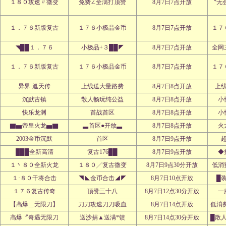
１８０攻速〃微变
免费∠全满打顶赞
8月7日7点开放
〝无
１．７６新版复古
１７６小极品金币
8月7日7点开放
１７
◥██１．７６
小极品+３██◤
8月7日7点开放
全网
１．７６新版复古
１７６小极品金币
8月7日7点开放
１７
异界·遮天传
上线送大量路费
8月7日8点开放
上
沉默古镇
散人畅玩纯公益
8月7日8点开放
小
快乐龙渊
首战首区
8月7日8点开放
小
▇▅帝皇火龙▅▇
▃首区●开放▃
8月7日8点开放
火
2003金币沉默
首区
8月7日9点开放
███全新高清
复古176██
8月7日9点开放
◆
１丶８０全新火龙
１８０╱复古微变
8月7日9点30分开放
低消
１·８０干将合击
◥◣金币合击◢◤
8月7日10点开放
█
１７６复古传奇
顶赞三十八
8月7日12点30分开放
一
【高爆﹍无限刀】
刀刀攻速刀刀吸血
8月7日14点开放
低消
高爆〞奇遇无限刀
送沙捐▲送满*馈
8月7日14点30分开放
█散