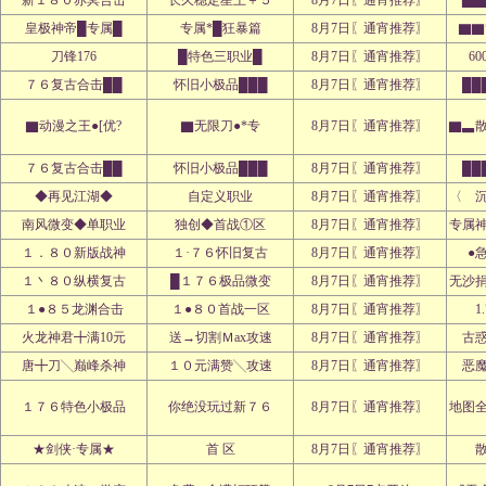
新１８０赤冥合击
长久稳定星王＋５
8月7日〖通宵推荐〗
▇▇
皇极神帝█专属█
专属*█狂暴篇
8月7日〖通宵推荐〗
▇▇
刀锋176
█特色三职业█
8月7日〖通宵推荐〗
60
７６复古合击██
怀旧小极品███
8月7日〖通宵推荐〗
██
▇动漫之王●[优?
▇无限刀●*专
8月7日〖通宵推荐〗
▇▃
７６复古合击██
怀旧小极品███
8月7日〖通宵推荐〗
██
◆再见江湖◆
自定义职业
8月7日〖通宵推荐〗
〈 
南风微变◆单职业
独创◆首战①区
8月7日〖通宵推荐〗
专属
１．８０新版战神
１·７６怀旧复古
8月7日〖通宵推荐〗
●
１丶８０纵横复古
█１７６极品微变
8月7日〖通宵推荐〗
无沙
１●８５龙渊合击
１●８０首战一区
8月7日〖通宵推荐〗
1
火龙神君╋满10元
送→切割Ｍax攻速
8月7日〖通宵推荐〗
古
唐╋刀╲巅峰杀神
１０元满赞╲攻速
8月7日〖通宵推荐〗
恶
１７６特色小极品
你绝没玩过新７６
8月7日〖通宵推荐〗
地图
★剑侠·专属★
首 区
8月7日〖通宵推荐〗