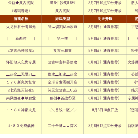
公益◆复古沉默
道B牛沙奖8.8W
8月7日19点30分开放
散
《诺玛遗迹》
复古沉默
8月7日19点30分开放
游戏名称
游戏类型
明天开服
火龙神君╋满10元
送→切割Ｍax攻速
8月8日〖通宵推荐〗
古
[ 新西游 ]
[ 第一季 ]
8月8日〖通宵推荐〗
[ 
≤复古杀神恶魔≥
复古三职业
8月8日〖通宵推荐〗
轻
怀旧散人忘忧专属
复古中变神器倍攻
8月8日〖通宵推荐〗
火爆
▃超变▃无限刀▃
倍攻▃加速▃超变
8月8日〖通宵推荐〗
公
１７６新完美复古
全球首发震撼开启
8月8日〖通宵推荐〗
·
≤七彩毁灭轻变≥
纯元宝复古三职业
8月8日〖通宵推荐〗
纯
南风微变◆单职业
独创◆首战①区
8月8日〖通宵推荐〗
专属
１丶８０神豪火龙
╲╲首战一区╱╱
8月8日10点开放
低消
１·８０免费战神
二十全满→→首区
8月8日12点30分开放
新版