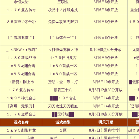
永恒大陆
三职业
8月6日8点开放
１．７６复古传奇
极品╋３好服难找
8月6日8点开放
重金
８５雷霆∠②合①
免费→攻速无限刀
8月6日8点开放
１８
【﹌雪域龙影﹌】
【﹌新②合一﹌】
8月6日8点开放
【 
﹍＜NEW＞●熊猫?
＜打怪爆充值＞神
8月6日8点30分开放
无
１．８０新版战神
１·７６怀旧复古
8月6日9点开放
●
１●８５龙渊合击
１●８０首战一区
8月6日9点开放
1
１●８５龙渊合击
１●８０首战一区
8月6日9点开放
1
〈新货〉刚上市
赞助．全．靠．打
8月6日10点开放
█低
１７６复古传奇
顶赞三十八
8月6日12点30分开放
一
１★９５神龙合击
███１９５合击
8月6日14点开放
██
【高爆﹍无限刀】
刀刀攻速刀刀吸血
8月6日14点开放
低消
１、７８金币合击
██无暗坑██
8月6日19点30分开放
██
游戏名称
游戏类型
明天开服
１▲９５刺影神龙
１区
8月7日〖通宵推荐〗
融合
『 宠物
佣兵 』
8月7日〖通宵推荐〗
『