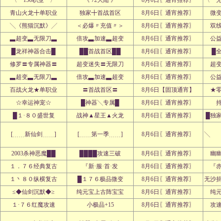
〈 150职业 〉
《 72大陆 》
8月6日〖通宵推荐〗
〈 
青山火龙╋单职业
独家╋首战首区
8月6日〖通宵推荐〗
微
╲《熊猫沉默》╱
＜必爆〃充值〃＞
8月6日〖通宵推荐〗
双
▃超变▃无限刀▃
倍攻▃加速▃超变
8月6日〖通宵推荐〗
公
█龙祥神器合击█
██首战首区██
8月6日〖通宵推荐〗
█
修罗〓专属神器〓
超变迷失〓无限刀
8月6日〖通宵推荐〗
超
▃超变▃无限刀▃
倍攻▃加速▃超变
8月6日〖通宵推荐〗
公
百战火龙★单职业
〓首战首区〓
8月6日【固顶通宵】
★
☆幸运神宠☆
█神器╲专属█
8月6日〖通宵推荐〗
█１·８０盛世复
战神▲星王▲火龙
8月6日〖通宵推荐〗
█独
[﹍﹍新仙剑﹍﹍]
[﹍﹍第一季﹍﹍]
8月6日〖通宵推荐〗
╲ 
2003杀神恶魔██
████攻速三破
8月6日〖通宵推荐〗
幽
１．７６经典复古
『新·服·首·发
8月6日〖通宵推荐〗
『赤
１丶８０纵横复古
█１７６极品微变
8月6日〖通宵推荐〗
无沙
≤◆仙剑沉默◆≥
纯元宝上古阵宝宝
8月6日〖通宵推荐〗
纯
１·７６红魔攻速
小极品+15
8月6日〖通宵推荐〗
攻