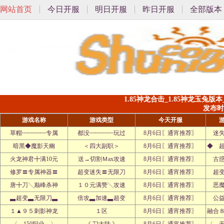
网站首页
今日开服
明日开服
昨日开服
全部版本
1.85神龙合击_1.85神龙玉兔版本
发布时间:
游戏名称
游戏类型
今天开服
草帽┉┉┉┉专属
都没┉┉┉┉玩过
8月6日〖通宵推荐〗
迷
暗黑◆魔影天幽
＜四大副职＞
8月6日〖通宵推荐〗
◆ 
火龙神君╋满10元
送→切割Ｍax攻速
8月6日〖通宵推荐〗
古
修罗〓专属神器〓
超变迷失〓无限刀
8月6日〖通宵推荐〗
超
唐╋刀╲巅峰杀神
１０元满赞╲攻速
8月6日〖通宵推荐〗
恶
▃超变▃无限刀▃
倍攻▃加速▃超变
8月6日〖通宵推荐〗
公
１▲９５刺影神龙
１区
8月6日〖通宵推荐〗
融合