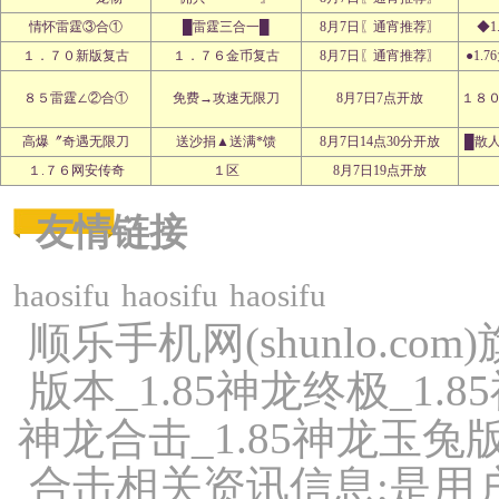
情怀雷霆③合①
█雷霆三合一█
8月7日〖通宵推荐〗
◆1
１．７０新版复古
１．７６金币复古
8月7日〖通宵推荐〗
●1.
８５雷霆∠②合①
免费→攻速无限刀
8月7日7点开放
１８
高爆〞奇遇无限刀
送沙捐▲送满*馈
8月7日14点30分开放
█散
１.７６网安传奇
１区
8月7日19点开放
友情链接
haosifu
haosifu
haosifu
顺乐手机网(shunlo.co
版本_1.85神龙终极_1.
神龙合击_1.85神龙玉兔版
合击相关资讯信息;是用户查