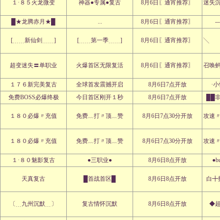
１·８５火龙微变
神器●专属●复古
8月6日〖通宵推荐〗
迷失
█★龙腾赤月★█
...
8月6日〖通宵推荐〗
--
[﹍﹍新仙剑﹍﹍]
[﹍﹍第一季﹍﹍]
8月6日〖通宵推荐〗
╲ 
超变迷失〓单职业
火爆首区无限复活
8月6日〖通宵推荐〗
召唤
１７６新完美复古
全球首发震撼开启
8月6日7点开放
·
免费BOSS必爆终极
今日首区刚开１秒
8月6日7点开放
██
１８０必爆〃充值
免费﹏打〃顶﹏赞
8月6日7点30分开放
攻速
１８０必爆〃充值
免费﹏打〃顶﹏赞
8月6日7点30分开放
攻速
１·８０魅影复古
●三职业●
8月6日8点开放
●b
天真复古
█首战首区█
8月6日8点开放
白╋
〔﹍九州沉默﹍〕
复古情怀沉默
8月6日8点开放
◆