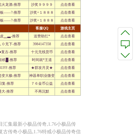
火龙酒-推荐
沙奖９９９９
点击查看
板——?-推荐
沙奖+１８８８
点击查看
板——?-推荐
沙奖+１８８８
点击查看
客服QQ
游戏主页
皮▁▃-推荐
送赞助扛*
点击查看
０充下-推荐
3984147358
点击查看
●复古-推荐
十元无线货币
点击查看
挂机█-推荐
时间就*王道
点击查看
UFF-推荐
★群攻月灵★
点击查看
变大极-推荐
神器单职业微变
点击查看
旧复-推荐
７６金币公益
点击查看
盛大-推荐
不再沉默
点击查看
奇栏目汇集最新小极品传奇,1.76小极品传
6复古传奇小极品,1.76特戒小极品传奇信