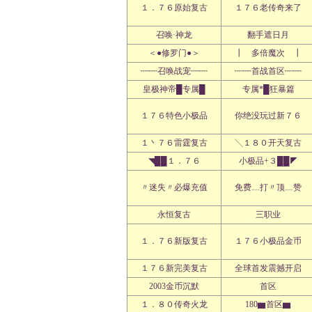
１．７６原始复古
１７６老传奇来了
召唤·神龙
翻手遮日月
＜●修罗门●＞
┃ 多倍魔次 ┃
┉┉召唤战宠┉┉
┉┉首战首区┉┉
皇极神帝█专属█
专属*█狂暴篇
１７６特色小极品
你绝没玩过新７６
１丶７６雷霆复古
╲１８０开天复古
◥██１．７６
小极品+３██◤
〃迷失〃必爆充值
免费﹏打〃顶﹏赞
永恒复古
三职业
１．７６新版复古
１７６小极品金币
１７６新完美复古
全球首发震撼开启
2003金币沉默
首区
１．８０传奇火龙
180▆首区▆