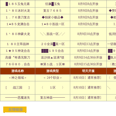
█１８５玉兔元素
狂飙█玉兔
8月9日8点开放
１丶８０冰封火龙
复古７６８５
8月9日8点开放
◆赞
１．７６唐刀复古
◆独家小极品◆
8月9日9点开放
◆
１●８５龙渊合击
１●８０首战一区
8月9日9点开放
1
１丶８０神豪火龙
╲╲首战一区╱╱
8月9日10点开放
低消
１·８０主宰战神
２０全满█真一区
8月9日13点开放
一切
１★９５神龙合击
███１９５合击
8月9日14点开放
██
高爆〞奇遇无限刀
送沙捐▲送满*馈
8月9日14点30分开放
█散
７６╋８０．合击
〓第１战．１区〓
8月9日15点30分开放
〔教
游戏名称
游戏类型
明天开服
＜神之领域＞
＜ 24个职业＞
8月10日〖通宵推荐〗
〈 
[ 战三国 ]
〈 １区 〉
8月10日〖通宵推荐〗
╲ 
━━━━恶魔迷失
复古神器━━━━
8月10日〖通宵推荐〗
友情链接