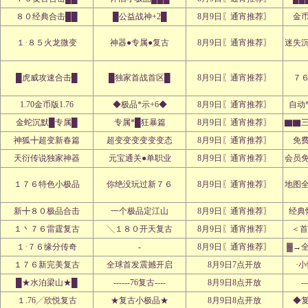
８０经典合击██
█公益战神+2█
8月9日〖通宵推荐〗
金
１·８５火龙微变
神器●专属●复古
8月9日〖通宵推荐〗
迷失
█虎威攻速合击█
█独家首战首区█
8月9日〖通宵推荐〗
７
1.70金币版1.76
◆极品*示+6◆
8月9日〖通宵推荐〗
自动
金蛇沉默█专属█
专属*█狂暴篇
8月9日〖通宵推荐〗
▇▇
神狐╋超变新春篇
超变变变变变变态
8月9日〖通宵推荐〗
免
天衍传说独家神器
元宝通关●单职业
8月9日〖通宵推荐〗
会员
１７６特色小极品
你绝没玩过新７６
8月9日〖通宵推荐〗
地图
新╋８０极品合击
一个极品定江山
8月9日〖通宵推荐〗
经典
１丶７６雷霆复古
╲１８０开天复古
8月9日〖通宵推荐〗
＜首
１·７６缘分传奇
-
8月9日〖通宵推荐〗
▓→
１７６新完美复古
全球首发震撼开启
8月9日7点开放
·
█★水泊梁山★█
------76复古----
8月9日8点开放
--
１.76╱欣悦复古
★复古小极品★
8月9日8点开放
◆