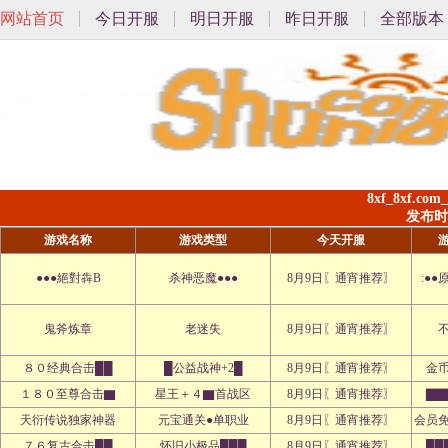
网站首页
今日开服
明日开服
昨日开服
全部版本
8xf_8xf.c
发布时间:
游戏名称
游戏类型
今天开服
●●●絕對犇B
杀神恶魔●●●
8月9日〖通宵推荐〗
:●
鬼斧炼章
老迷失
8月9日〖通宵推荐〗
８０经典合击██
█公益战神+2█
8月9日〖通宵推荐〗
金
１８０至尊合击▇
星王＋４▇首战区
8月9日〖通宵推荐〗
▇▇
天衍传说独家神器
元宝通关●单职业
8月9日〖通宵推荐〗
会员
７６复古合击██
怀旧小极品███
8月9日〖通宵推荐〗
██