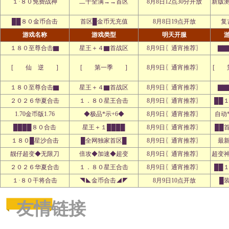
１·８０免费战神
二十全满→→首区
8月8日12点30分开放
新版
██８０金币合击
首区█金币无充值
8月8日19点开放
复古
游戏名称
游戏类型
明天开服
１８０至尊合击▇
星王＋４▇首战区
8月9日〖通宵推荐〗
▇▇
[ 仙 逆 ]
[ 第一季 ]
8月9日〖通宵推荐〗
[ 
１８０至尊合击▇
星王＋４▇首战区
8月9日〖通宵推荐〗
▇▇
２０２６华夏合击
１．８０星王合击
8月9日〖通宵推荐〗
██
1.70金币版1.76
◆极品*示+6◆
8月9日〖通宵推荐〗
自动
████８０合击
星王＋１████
8月9日〖通宵推荐〗
██
１８０█星沙合击
█全网独家首区█
8月9日〖通宵推荐〗
最
靓仔超变◆无限刀
倍攻◆加速◆超变
8月9日〖通宵推荐〗
超变
２０２６华夏合击
１．８０星王合击
8月9日〖通宵推荐〗
██
１·８０干将合击
◥◣金币合击◢◤
8月9日10点开放
█
友情链接