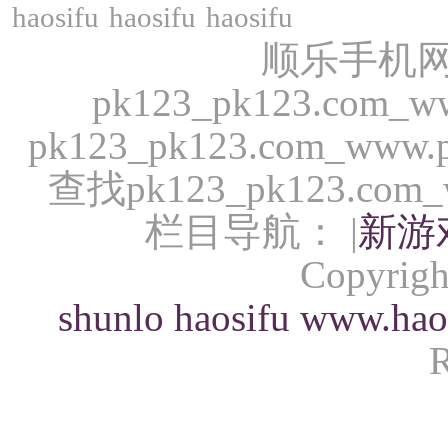
haosifu
haosifu
haosifu
顺乐手机网(s
pk123_pk123.com
pk123_pk123.com_w
查找pk123_pk123.co
栏目导航： |
新游
Copyrigh
shunlo
haosifu
www.hao
R