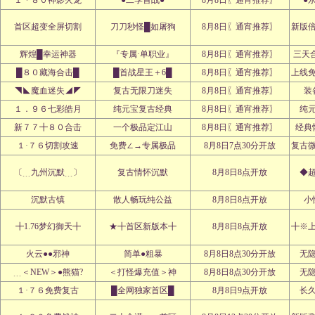
１丶８０神影火龙
●二季首战●
8月8日〖通宵推荐〗
●
首区超变全屏切割
刀刀秒怪█如屠狗
8月8日〖通宵推荐〗
新版
辉煌█幸运神器
『专属·单职业』
8月8日〖通宵推荐〗
三天
█８０藏海合击█
█首战星王＋6█
8月8日〖通宵推荐〗
上线
◥◣魔血迷失◢◤
复古无限刀迷失
8月8日〖通宵推荐〗
装
１．９６七彩皓月
纯元宝复古经典
8月8日〖通宵推荐〗
纯
新７７╋８０合击
一个极品定江山
8月8日〖通宵推荐〗
经典
１·７６切割攻速
免费∠→专属极品
8月8日7点30分开放
复古
〔﹍九州沉默﹍〕
复古情怀沉默
8月8日8点开放
◆
沉默古镇
散人畅玩纯公益
8月8日8点开放
小
╋1.76梦幻御天╋
★╋首区新版本╋
8月8日8点开放
╋※
火云●●邪神
简单●粗暴
8月8日8点30分开放
无
﹍＜NEW＞●熊猫?
＜打怪爆充值＞神
8月8日8点30分开放
无
１·７６免费复古
█全网独家首区█
8月8日9点开放
长