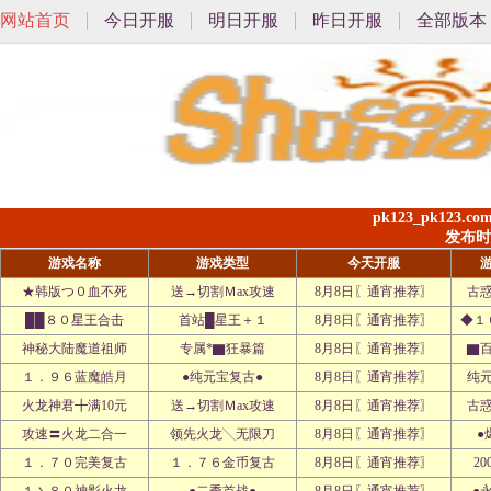
网站首页
今日开服
明日开服
昨日开服
全部版本
pk123_pk123.
发布时间:
游戏名称
游戏类型
今天开服
★韩版つ０血不死
送→切割Ｍax攻速
8月8日〖通宵推荐〗
古
██８０星王合击
首站█星王＋１
8月8日〖通宵推荐〗
◆１
神秘大陆魔道祖师
专属*▇狂暴篇
8月8日〖通宵推荐〗
▇
１．９６蓝魔皓月
●纯元宝复古●
8月8日〖通宵推荐〗
纯
火龙神君╋满10元
送→切割Ｍax攻速
8月8日〖通宵推荐〗
古
攻速〓火龙二合一
领先火龙╲无限刀
8月8日〖通宵推荐〗
●
１．７０完美复古
１．７６金币复古
8月8日〖通宵推荐〗
2