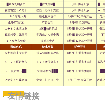
█８０九幽合击
█首战首区█
8月6日8点开放
█ 
霸道雷霆【０充】
红怪【必爆】充值
8月6日8点开放
● 
１·８０暗黑火龙
新版独家巨作
8月6日9点30分开放
【散
金币170首区
不卖金币
8月6日10点开放
仿
１◆８０永恒火龙
首区█独家新版
8月6日10点30分开放
极品
戰龍超变＼无限刀
变态杀人＼送全满
8月6日10点30分开放
不
１７６复古传奇
顶赞三十八
8月6日12点30分开放
一
游戏名称
游戏类型
明天开服
火龙神君╋满10元
送→切割Ｍax攻速
8月7日〖通宵推荐〗
古
１．７６原始复古
１７６老传奇来了
8月7日〖通宵推荐〗
双烈
７６复古合击██
怀旧小极品███
8月7日〖通宵推荐〗
██
〃迷失〃必爆充值
免费﹏打〃顶﹏赞
8月7日7点30分开放
攻速
友情链接