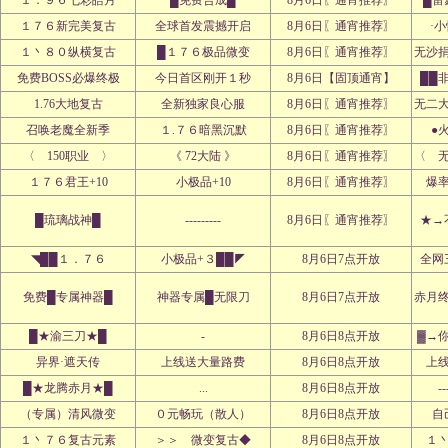
１．９６七彩皓月
█免费合成█
8月6日〖通宵推荐〗
█雷
１７６新完美复古
全球首发震撼开启
8月6日〖通宵推荐〗
·
１丶８０纵横复古
█１７６极品微变
8月6日〖通宵推荐〗
无沙
免费BOSS必爆终极
今日首区刚开１秒
8月6日【固顶通宵】
██
1.76大地复古
全新独家良心服
8月6日〖通宵推荐〗
无二
召唤老魔全新季
１.７６暗黑沉默
8月6日〖通宵推荐〗
●
〈 150职业 〉
《 72大陆 》
8月6日〖通宵推荐〗
〈 
１７６君王+10
小极品+10
8月6日〖通宵推荐〗
爆
█琉璃战神█
---------
8月6日〖通宵推荐〗
★→
◥██１．７６
小极品+３██◤
8月6日7点开放
全网
免费█专属神器█
神器专属█无限刀
8月6日7点开放
赤月
█★渝三刀★█
-
8月6日8点开放
▓→
异界·遮天传
上线送大量路费
8月6日8点开放
上
█★龙腾赤月★█
...
8月6日8点开放
--
（专属）清风微变
０元畅玩（散人）
8月6日8点开放
自
１丶７６复古元素
＞＞ 微变复古◆
8月6日8点开放
１