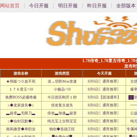
网站首页
今日开服
明日开服
昨日开服
全部版本
1.78传奇_1.78复古传奇_1
发布时间:
游戏名称
游戏类型
今天开服
★韩版つ０血不死
送→切割Ｍax攻速
8月6日〖通宵推荐〗
古
１７６君王+10
小极品+10
8月6日〖通宵推荐〗
爆
免费BOSS必爆终极
今日首区刚开１秒
8月6日【固顶通宵】
██
≤◆龙泉迷失◆≥
倍攻复古迷失
8月6日〖通宵推荐〗
━
▃超变▃无限刀▃
倍攻▃加速▃超变
8月6日〖通宵推荐〗
公
≤◆仙剑沉默◆≥
纯元宝上古阵宝宝
8月6日〖通宵推荐〗
纯
南风微变◆单职业
独创◆首战①区
8月6日〖通宵推荐〗
专属