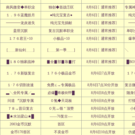
南风微变◆单职业
独创◆首战①区
8月6日〖通宵推荐〗
专属
１．９６蓝魔皓月
●纯元宝复古●
8月6日〖通宵推荐〗
纯
━━━━龙炎迷失
纯元宝无捐献
8月6日〖通宵推荐〗
━
盖世沉默
复古沉默单职业
8月6日〖通宵推荐〗
单职
１７６君王+10
小极品+10
8月6日〖通宵推荐〗
爆
[﹍﹍新仙剑﹍﹍]
[﹍﹍第一季﹍﹍]
8月6日〖通宵推荐〗
╲ 
█１８０独家战神
▊全▊部▊靠▊打
8月6日〖通宵推荐〗
█BO
１．７６新版复古
１７６小极品金币
8月6日7点开放
１７
１·７６切割攻速
免费∠→专属极品
8月6日7点30分开放
复古
▃╲全民专属╱▃
必爆█终极剑甲█
8月6日8点开放
随身
问道 〞沉默专属
０氪◆天花板
8月6日8点开放
打
７８→昔日复古
０充→领＂顶赞
8月6日8点开放
小
█★水泊梁山★█
------76复古----
8月6日8点开放
--
2003金币沉默
首区
8月6日9点开放
金币170首区
不卖金币
8月6日10点开放
仿