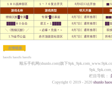
１８０战神首区
１丶７６复古开天
8月6日13点开放
▇
游戏名称
游戏类型
明天开服
狸猫沉默█专属█
专属*█狂暴篇
8月7日〖通宵推荐〗
▇▇
████８０合击
星王＋１████
8月7日〖通宵推荐〗
██
╲《熊猫沉默》╱
＜必爆〃充值〃＞
8月7日〖通宵推荐〗
双
1.76金币公益
赤月顶级首站首区
8月7日〖通宵推荐〗
所有
友情链接
haosifu
haosifu
haosifu
顺乐手机网(shunlo.com)旗下9pk_9pk.com_www.9
9pk_9pk.c
栏目导航： |
Copyright © 2019 - 2020
shunlo
haos