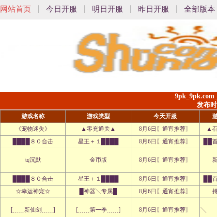
网站首页
今日开服
明日开服
昨日开服
全部版本
9pk_9pk.co
发布时间:
游戏名称
游戏类型
今天开服
《宠物迷失》
▲零充通关▲
8月6日〖通宵推荐〗
▲
████８０合击
星王＋１████
8月6日〖通宵推荐〗
██
tq沉默
金币版
8月6日〖通宵推荐〗
████８０合击
星王＋１████
8月6日〖通宵推荐〗
██
☆幸运神宠☆
█神器╲专属█
8月6日〖通宵推荐〗
[﹍﹍新仙剑﹍﹍]
[﹍﹍第一季﹍﹍]
8月6日〖通宵推荐〗
╲ 