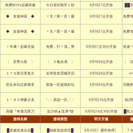
免费BOSS必爆终极
今日首区刚开１秒
8月9日7点开放
██
◆ 攻速神器 ◆
〃无〃限〃首〃爆
8月9日7点开放
免费
◆ 攻速神器 ◆
〃无〃限〃首〃爆
8月9日7点开放
免费
〃专属〃必爆充值
免费﹏打〃顶﹏赞
8月9日7点30分开放
攻速
〔 至尊火龍 〕
〔 ０氪全满 〕
8月9日8点开放
〔 
１７６新完美复古
全球首发震撼开启
8月9日8点开放
·
您从未玩过新微变
新版一区超级好玩
8月9日9点开放
召唤
１丶８０神豪火龙
╲╲首战一区╱╱
8月9日10点开放
低消
高爆〞奇遇无限刀
送沙捐▲送满*馈
8月9日14点30分开放
█散
游戏名称
游戏类型
明天开服
█虎威攻速合击█
█独家首战首区█
8月10日〖通宵推荐〗
７