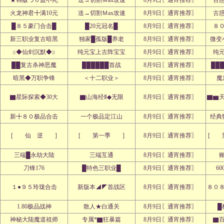
★韩版つ０血不死
送→切割Ｍax攻速
8月9日〖通宵推荐〗
古
火龙神君╋满10元
送→切割Ｍax攻速
8月9日〖通宵推荐〗
古
█８５豪门合击█
█20元冠名█
8月9日〖通宵推荐〗
８
新三职业复古暗黑
独家█孤版█养老
8月9日〖通宵推荐〗
微变
≤◆仙剑沉默◆≥
纯元宝上古阵宝宝
8月9日〖通宵推荐〗
纯
██复古杀神恶魔
██████首战
8月9日〖通宵推荐〗
██
暗黑◆万职争锋
＜十二职业＞
8月9日〖通宵推荐〗
魔
▇星际探索◆30大
▇山海经Ⅱ◆无限
8月9日〖通宵推荐〗
▇▆
新╋８０极品合击
一个极品定江山
8月9日〖通宵推荐〗
经典
[ 仙 逆 ]
[ 第一季 ]
8月9日〖通宵推荐〗
[ 
三端█永劫大陆
三端互通
8月9日〖通宵推荐〗
刀锋176
█特色三职业█
8月9日〖通宵推荐〗
60
１●９５玲珑合击
新版本◢◤首战区
8月9日〖通宵推荐〗
８０
1.80极品战神
散人★白通关
8月9日〖通宵推荐〗
█
神秘大陆魔道祖师
专属*▇狂暴篇
8月9日〖通宵推荐〗
▇