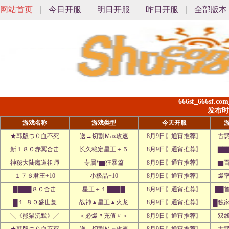
网站首页
今日开服
明日开服
昨日开服
全部版本
666sf_666sf.
发布时间:
游戏名称
游戏类型
今天开服
★韩版つ０血不死
送→切割Ｍax攻速
8月9日〖通宵推荐〗
古
新１８０赤冥合击
长久稳定星王＋５
8月9日〖通宵推荐〗
▇▇
神秘大陆魔道祖师
专属*▇狂暴篇
8月9日〖通宵推荐〗
▇
１７６君王+10
小极品+10
8月9日〖通宵推荐〗
爆
████８０合击
星王＋１████
8月9日〖通宵推荐〗
██
█１·８０盛世复
战神▲星王▲火龙
8月9日〖通宵推荐〗
█独
╲《熊猫沉默》╱
＜必爆〃充值〃＞
8月9日〖通宵推荐〗
双