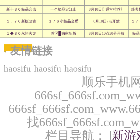
新╋８０极品合击
一个极品定江山
8月10日〖通宵推荐〗
经典
１．７６新版复古
１７６小极品金币
8月10日7点开放
１７
１◆８０永恒火龙
首区█独家新版
8月10日10点30分开放
极品
友情链接
haosifu
haosifu
haosifu
顺乐手机网(s
666sf_666sf.com
666sf_666sf.com_w
找666sf_666sf.com
栏目导航： |
新游