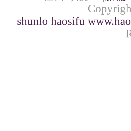
Copyrigh
shunlo
haosifu
www.hao
R