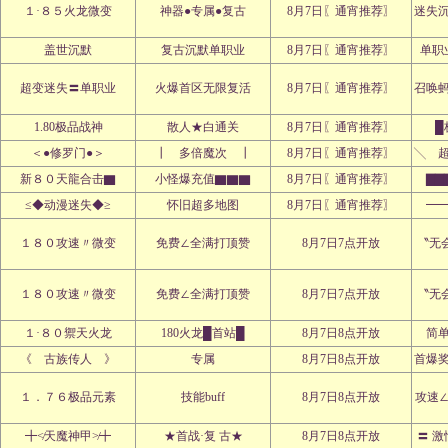
１·８５火龙微变
神器●专属●复古
8月7日〖通宵推荐〗
迷失
盖世沉默
复古沉默单职业
8月7日〖通宵推荐〗
单职
超变迷失〓单职业
火爆首区无限复活
8月7日〖通宵推荐〗
召唤
1.80极品战神
散人★白通关
8月7日〖通宵推荐〗
█
＜●修罗门●＞
┃ 多倍魔次 ┃
8月7日〖通宵推荐〗
╲ 
新８０天龍合击▇
小怪爆充值▇▇▇
8月7日〖通宵推荐〗
▇▇
≤◆动漫迷失◆≥
怀旧超多地图
8月7日〖通宵推荐〗
━
１８０攻速〃微变
免费∠全满打顶赞
8月7日7点开放
〝无
１８０攻速〃微变
免费∠全满打顶赞
8月7日7点开放
〝无
１·８０禦天火龙
180火龙█首站█
8月7日8点开放
简
《 古族传人 》
专属
8月7日8点开放
首爆
１．７６极品元素
技能buff
8月7日8点开放
攻速
╋≮天魔神甲≯╋
★首战·复 古★
8月7日8点开放
〓 激