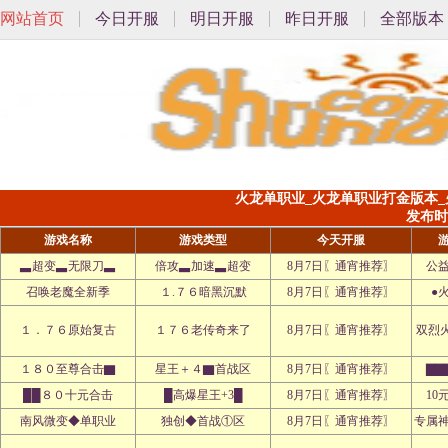
网站首页
今日开服
明日开服
昨日开服
全部版本
火龙单职业_火龙单职业打金版本_
发布时间:
游戏名称
游戏类型
今天开服
▃超变▃无限刀▃
倍攻▃加速▃超变
8月7日〖通宵推荐〗
公
召唤老魔全新季
１.７６暗黑沉默
8月7日〖通宵推荐〗
●
１．７６原始复古
１７６老传奇来了
8月7日〖通宵推荐〗
双烈
１８０至尊合击▇
星王＋４▇首战区
8月7日〖通宵推荐〗
▇▇
██８０十元合击
█高爆星王+3█
8月7日〖通宵推荐〗
10
南风微变◆单职业
独创◆首战①区
8月7日〖通宵推荐〗
专属