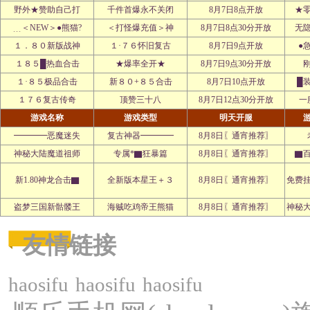
野外★赞助自己打
千件首爆永不关闭
8月7日8点开放
★
﹍＜NEW＞●熊猫?
＜打怪爆充值＞神
8月7日8点30分开放
无
１．８０新版战神
１·７６怀旧复古
8月7日9点开放
●
１８５█热血合击
★爆率全开★
8月7日9点30分开放
１·８５极品合击
新８０+８５合击
8月7日10点开放
█
１７６复古传奇
顶赞三十八
8月7日12点30分开放
一
游戏名称
游戏类型
明天开服
━━━━恶魔迷失
复古神器━━━━
8月8日〖通宵推荐〗
神秘大陆魔道祖师
专属*▇狂暴篇
8月8日〖通宵推荐〗
▇
新1.80神龙合击▇
全新版本星王＋３
8月8日〖通宵推荐〗
免费
盗梦三国新骷髅王
海贼吃鸡帝王熊猫
8月8日〖通宵推荐〗
神秘
友情链接
haosifu
haosifu
haosifu