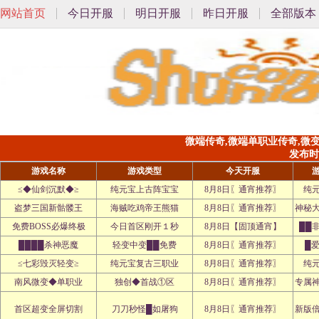
网站首页
今日开服
明日开服
昨日开服
全部版本
微端传奇,微端单职业传奇,微
发布时间:
游戏名称
游戏类型
今天开服
≤◆仙剑沉默◆≥
纯元宝上古阵宝宝
8月8日〖通宵推荐〗
纯
盗梦三国新骷髅王
海贼吃鸡帝王熊猫
8月8日〖通宵推荐〗
神秘
免费BOSS必爆终极
今日首区刚开１秒
8月8日【固顶通宵】
██
████杀神恶魔
轻变中变██免费
8月8日〖通宵推荐〗
█
≤七彩毁灭轻变≥
纯元宝复古三职业
8月8日〖通宵推荐〗
纯
南风微变◆单职业
独创◆首战①区
8月8日〖通宵推荐〗
专属
首区超变全屏切割
刀刀秒怪█如屠狗
8月8日〖通宵推荐〗
新版