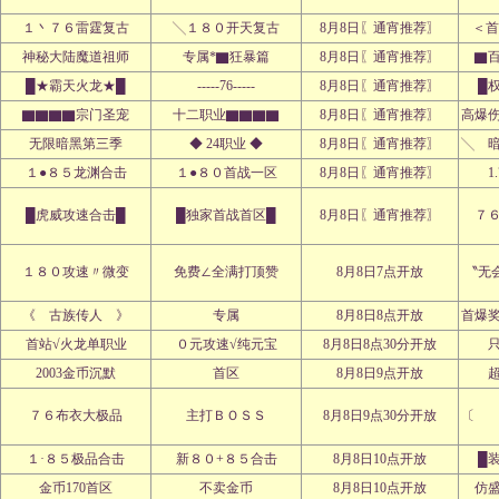
１丶７６雷霆复古
╲１８０开天复古
8月8日〖通宵推荐〗
＜首
神秘大陆魔道祖师
专属*▇狂暴篇
8月8日〖通宵推荐〗
▇
█★霸天火龙★█
-----76-----
8月8日〖通宵推荐〗
█
▇▇▇▇宗门圣宠
十二职业▇▇▇▇
8月8日〖通宵推荐〗
高爆
无限暗黑第三季
◆ 24职业 ◆
8月8日〖通宵推荐〗
╲ 
１●８５龙渊合击
１●８０首战一区
8月8日〖通宵推荐〗
1
█虎威攻速合击█
█独家首战首区█
8月8日〖通宵推荐〗
７
１８０攻速〃微变
免费∠全满打顶赞
8月8日7点开放
〝无
《 古族传人 》
专属
8月8日8点开放
首爆
首站√火龙单职业
０元攻速√纯元宝
8月8日8点30分开放
2003金币沉默
首区
8月8日9点开放
７６布衣大极品
主打ＢＯＳＳ
8月8日9点30分开放
〔 
１·８５极品合击
新８０+８５合击
8月8日10点开放
█
金币170首区
不卖金币
8月8日10点开放
仿