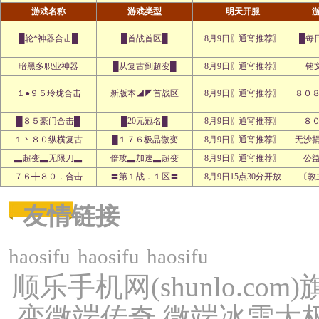
游戏名称
游戏类型
明天开服
█轮*神器合击█
█首战首区█
8月9日〖通宵推荐〗
█每
暗黑多职业神器
█从复古到超变█
8月9日〖通宵推荐〗
铭文
１●９５玲珑合击
新版本◢◤首战区
8月9日〖通宵推荐〗
８０
█８５豪门合击█
█20元冠名█
8月9日〖通宵推荐〗
８
１丶８０纵横复古
█１７６极品微变
8月9日〖通宵推荐〗
无沙
▃超变▃无限刀▃
倍攻▃加速▃超变
8月9日〖通宵推荐〗
公
７６╋８０．合击
〓第１战．１区〓
8月9日15点30分开放
〔教
友情链接
haosifu
haosifu
haosifu
顺乐手机网(shunlo.c
变微端传奇,微端冰雪大