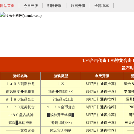
网站首页
今日开服
明日开服
昨日开服
全部版本
1.95合击传奇|1.95神龙合击
发布时间:
游戏名称
游戏类型
今天开服
１▲９５刺影神龙
１区
8月7日〖通宵推荐〗
融合
南风微变◆单职业
独创◆首战①区
8月7日〖通宵推荐〗
专属
新╋８０极品合击
一个极品定江山
8月7日〖通宵推荐〗
经典
１．７０完美复古
１．７６金币复古
8月7日〖通宵推荐〗
2
１·８０盘古战神
█战神开天终极█
8月7日〖通宵推荐〗
可
辉煌█幸运神器
『专属·单职业』
8月7日〖通宵推荐〗
三天
━━━━龙炎迷失
纯元宝无捐献
8月7日〖通宵推荐〗
━