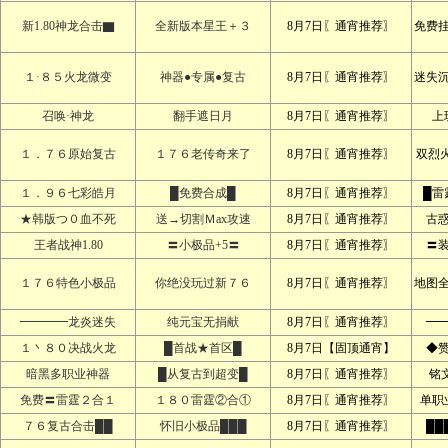
新1.80神龙合击▇
全新版本星王＋３
8月7日〖通宵推荐〗
免费
１·８５火龙微变
神器●专属●复古
8月7日〖通宵推荐〗
迷失
召唤·神龙
翻手遮日月
8月7日〖通宵推荐〗
上
１．７６原始复古
１７６老传奇来了
8月7日〖通宵推荐〗
双烈
１．９６七彩皓月
█免费合成█
8月7日〖通宵推荐〗
█雷
★韩版つ０血不死
送→切割Ｍax攻速
8月7日〖通宵推荐〗
古
王者战神1.80
〓小极品+5〓
8月7日〖通宵推荐〗
〓
１７６特色小极品
你绝没玩过新７６
8月7日〖通宵推荐〗
地图
━━━━龙炎迷失
纯元宝无捐献
8月7日〖通宵推荐〗
━
１丶８０决战火龙
█首战★首区█
8月7日【固顶通宵】
◆
暗黑多职业神器
█从复古到超变█
8月7日〖通宵推荐〗
铭文
免费〓雷霆２合１
１８０雷霆②合①
8月7日〖通宵推荐〗
单职
７６复古合击██
怀旧小极品███
8月7日〖通宵推荐〗
██