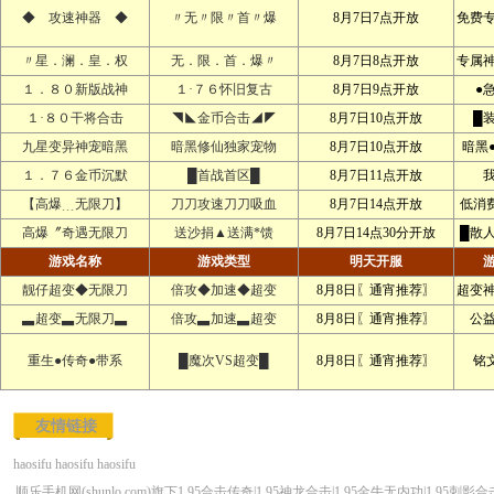
◆ 攻速神器 ◆
〃无〃限〃首〃爆
8月7日7点开放
免费
〃星．澜．皇．权
无．限．首．爆〃
8月7日8点开放
专属
１．８０新版战神
１·７６怀旧复古
8月7日9点开放
●
１·８０干将合击
◥◣金币合击◢◤
8月7日10点开放
█
九星变异神宠暗黑
暗黑修仙独家宠物
8月7日10点开放
暗黑
１．７６金币沉默
█首战首区█
8月7日11点开放
【高爆﹍无限刀】
刀刀攻速刀刀吸血
8月7日14点开放
低消
高爆〞奇遇无限刀
送沙捐▲送满*馈
8月7日14点30分开放
█散
游戏名称
游戏类型
明天开服
靓仔超变◆无限刀
倍攻◆加速◆超变
8月8日〖通宵推荐〗
超变
▃超变▃无限刀▃
倍攻▃加速▃超变
8月8日〖通宵推荐〗
公
重生●传奇●带系
█魔次VS超变█
8月8日〖通宵推荐〗
铭文
友情链接
haosifu
haosifu
haosifu
顺乐手机网(shunlo.com)旗下1.95合击传奇|1.95神龙合击|1.95金牛无内功|1.9