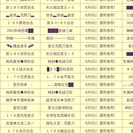
新１８０赤冥合击
长久稳定星王＋５
8月6日〖通宵推荐〗
▇▇
▃超变▃无限刀▃
倍攻▃加速▃超变
8月6日〖通宵推荐〗
公
１·９５辉煌合击
新８０+８５合击
8月6日〖通宵推荐〗
20
2003杀神恶魔██
████攻速三破
8月6日〖通宵推荐〗
幽
草帽┉┉┉┉专属
都没┉┉┉┉玩过
8月6日〖通宵推荐〗
迷
◥◣魔血迷失◢◤
复古无限刀迷失
8月6日〖通宵推荐〗
装
新１８０赤冥合击
长久稳定星王＋５
8月6日〖通宵推荐〗
▇▇
南风微变◆单职业
独创◆首战①区
8月6日〖通宵推荐〗
专属
１·８５战火合击
█８５█首站首区
8月6日〖通宵推荐〗
８
１．７０完美复古
１．７６金币复古
8月6日〖通宵推荐〗
2
〈 星空传奇 〉
→→宠物宝宝██
8月6日〖通宵推荐〗
→→
南风微变◆单职业
独创◆首战①区
8月6日〖通宵推荐〗
专属
修罗〓专属神器〓
超变迷失〓无限刀
8月6日〖通宵推荐〗
超
盖世沉默
复古沉默单职业
8月6日〖通宵推荐〗
单职
１７６新完美复古
全球首发震撼开启
8月6日〖通宵推荐〗
·
攻速〓火龙二合一
领先火龙╲无限刀
8月6日〖通宵推荐〗
●
１·７６赤月合击
１７６大极品合击
8月6日〖通宵推荐〗