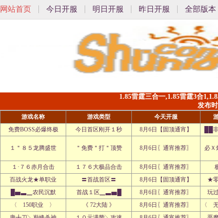
网站首页
今日开服
明日开服
昨日开服
全部版本
1.85雷霆三合一,1.85雷霆3合1
发布时间:
游戏名称
游戏类型
今天开服
免费BOSS必爆终极
今日首区刚开１秒
8月6日【固顶通宵】
██
１＂８５龙腾盛世
＂免费＂打＂顶赞
8月6日〖通宵推荐〗
必Ｘ
１·７６赤月合击
１７６大极品合击
8月6日〖通宵推荐〗
百战火龙★单职业
〓首战首区〓
8月6日【固顶通宵】
★
█▅▃▁农民沉默
首战１区▁▃▅█
8月6日〖通宵推荐〗
玩
〈 150职业 〉
《 72大陆 》
8月6日〖通宵推荐〗
〈 
唐╋刀╲巅峰杀神
１０元满赞╲攻速
8月6日〖通宵推荐〗
恶