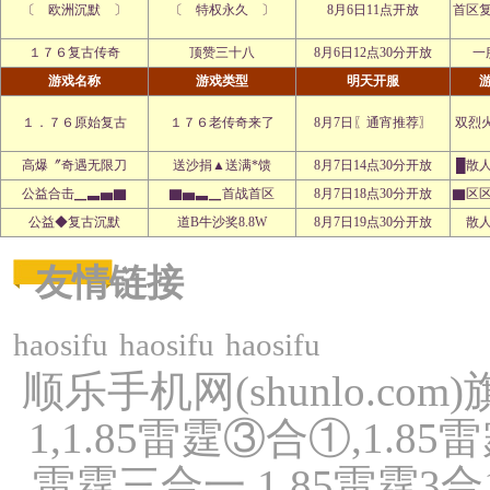
〔 欧洲沉默 〕
〔 特权永久 〕
8月6日11点开放
首区
１７６复古传奇
顶赞三十八
8月6日12点30分开放
一
游戏名称
游戏类型
明天开服
１．７６原始复古
１７６老传奇来了
8月7日〖通宵推荐〗
双烈
高爆〞奇遇无限刀
送沙捐▲送满*馈
8月7日14点30分开放
█散
公益合击▁▃▅▇
▇▅▃▁首战首区
8月7日18点30分开放
▇区
公益◆复古沉默
道B牛沙奖8.8W
8月7日19点30分开放
散
友情链接
haosifu
haosifu
haosifu
顺乐手机网(shunlo.com
1,1.85雷霆③合①,1.
雷霆三合一,1.85雷霆3合1