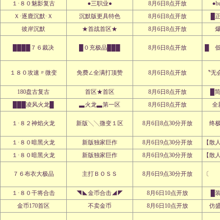
１·８０魅影复古
●三职业●
8月6日8点开放
●b
Ｘ·逐鹿沉默·Ｘ
沉默版更具特色
8月6日8点开放
█
彼岸沉默
★首战首区★
8月6日8点开放
████７６裁决
█０充极品███
8月6日8点开放
█ 
１８０攻速〃微变
免费∠全满打顶赞
8月6日8点开放
〝无
180盘古复古
首区★首区
8月6日8点开放
█
███凌风火龙█
▃火龙▃第一区
8月6日8点开放
全
１·８２神焰火龙
新版╲╲微变１区
8月6日8点30分开放
终
１·８０暗黑火龙
新版独家巨作
8月6日9点30分开放
【散
１·８０暗黑火龙
新版独家巨作
8月6日9点30分开放
【散
７６布衣大极品
主打ＢＯＳＳ
8月6日9点30分开放
〔 
１·８０干将合击
◥◣金币合击◢◤
8月6日10点开放
█
金币170首区
不卖金币
8月6日10点开放
仿