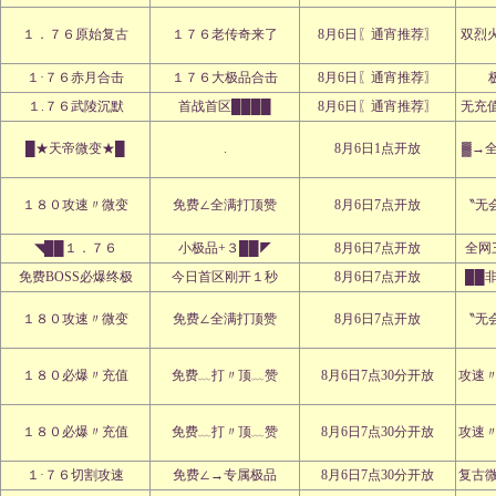
１．７６原始复古
１７６老传奇来了
8月6日〖通宵推荐〗
双烈
１·７６赤月合击
１７６大极品合击
8月6日〖通宵推荐〗
１.７６武陵沉默
首战首区████
8月6日〖通宵推荐〗
无充
█★天帝微变★█
.
8月6日1点开放
▓→
１８０攻速〃微变
免费∠全满打顶赞
8月6日7点开放
〝无
◥██１．７６
小极品+３██◤
8月6日7点开放
全网
免费BOSS必爆终极
今日首区刚开１秒
8月6日7点开放
██
１８０攻速〃微变
免费∠全满打顶赞
8月6日7点开放
〝无
１８０必爆〃充值
免费﹏打〃顶﹏赞
8月6日7点30分开放
攻速
１８０必爆〃充值
免费﹏打〃顶﹏赞
8月6日7点30分开放
攻速
１·７６切割攻速
免费∠→专属极品
8月6日7点30分开放
复古