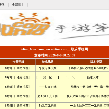
开服
全部版本
66uc_66uc.com_www.66uc.com__顺乐手机网
发布时间:2026-8-9 08:22:59
今天开服
游戏线路
版本类型
8月9日〖通宵推荐〗
恶魔专属沉默
￠终极八神√光柱满屏√20顶赞√
8月9日〖通宵推荐〗
[ 第一区 ]
╲ ╲ 仙逆大陆 ╱
8月9日〖通宵推荐〗
━━长久耐玩
纯元宝━无捐献━无狂暴━无
8月9日〖通宵推荐〗
必Ｘ爆Ｘ充Ｘ值
散人火爆专属首区沙奖怀旧蚂蚁赞
8月9日〖通宵推荐〗
纯元宝无捐献
━上古结阵宝宝━无捐献-无狂