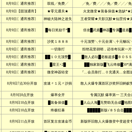
8月9日〖通宵推荐〗
双线╱免费╱
╱免╱费╱╱╱免╱费╱╱╱免
8月9日【固顶通宵】
★零元通关★
火龙微变★装备保值★急缺*★
8月9日〖通宵推荐〗
神秘大陆神之迷失
王者荣耀★天影沉默★仙罡传★龙
8月9日〖通宵推荐〗
█每日奖励千*█
倍攻█武盾█神器█专属█道盾█
8月9日〖通宵推荐〗
沙奖１８８８
十元顶赞╲十元全满╲十元畅玩╲
8月9日〖通宵推荐〗
一切靠打
拒绝花里胡哨，还传奇玩家一片
8月9日〖通宵推荐〗
██１０元顶赞█
█散人必玩█老板超多█ＢＯＳＳ
8月9日〖通宵推荐〗
█星王+2█
██独家新版█飞云终极█50*满
8月9日〖通宵推荐〗
微变神器轻变
『﹏会员靠打﹏０充通关﹏全图追
8月9日7点30分开放
攻速〃１元〃沙捐
散人火爆专属首区沙奖怀旧蚂蚁赞
8月9日8点开放
爆率全开
专属沉默 爆率第一 三天合
8月9日10点开放
█装备保值█
█人山人海█无赞助无合成█地图B
8月9日10点开放
终极狂暴
█████新版√８５合击███
8月9日11点开放
首区复古攻速金币
新版怀旧散人火爆微变中变超变专