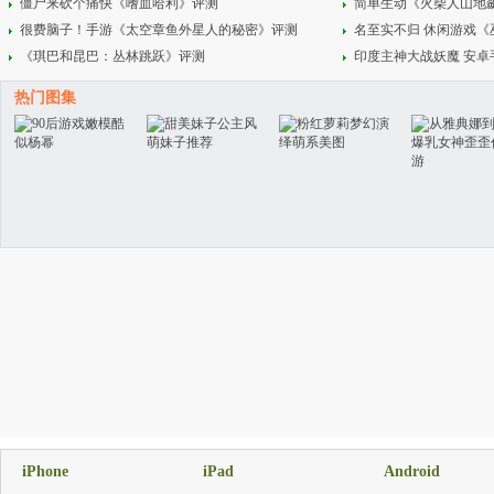
僵尸来砍个痛快《嗜血哈利》评测
简单生动《火柴人山地
很费脑子！手游《太空章鱼外星人的秘密》评测
名至实不归 休闲游戏
《琪巴和昆巴：丛林跳跃》评测
印度主神大战妖魔 安卓
热门图集
iPhone
iPad
Android