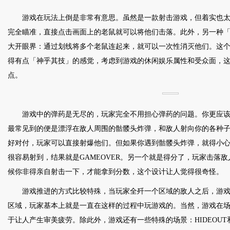
游戏在玩法上倒是非常有意思。虽然是一款射击游戏，但着实也
完全瞄准，直接点击画面上的老鼠就可以将他们击落。此外，另一种
大开眼界：通过划线将多个老鼠连起来，就可以一次性消灭他们。这
得有点「神乎其技」的感觉，考虑到游戏的休闲娱乐属性和受众面，
点。
游戏中的弹药是无尽的，玩家完全不用担心弹药的问题。你更应
最常见到的便是漂浮在敌人周围的骷髅头炸弹，和敌人射向你的各种
好对付，玩家可以直接射爆他们。但如果你遇到骷髅头炸弹，就得小
很容易射到，结果就是GAMEOVER。另一个就是得分了，玩家击落
候你非得亲自射击一下，才能拿到分数，这个设计让人觉得很奇怪。
游戏推进的方式比较特殊，当玩家全歼一个区域的敌人之后，游
区域，玩家基本上就是一直在这样的过程中玩游戏的。当然，游戏在
于让人产生审美疲劳。除此外，游戏还有一些特殊的场景：HIDEOUT和B