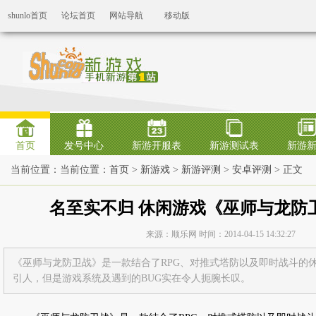
shunlo首页
论坛首页
网站导航
移动版
首页
发号中心
新游开服表
新游测试表
新游
当前位置：当前位置：
首页
>
新游戏
>
新游评测
>
安卓评测
> 正文
名至实不归 休闲游戏《巫师与龙防
来源：顺乐网 时间：2014-04-15 14:32:27
《巫师与龙防卫战》是一款结合了RPG、对推式塔防以及即时战斗的
引人，但是游戏系统及遇到的BUG实在令人扼腕长叹。