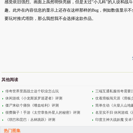
感觉依旧强烈。画面上虽然明快亮丽，但是太过“小儿科”的人设和战
趣。此外在内容信息的显示上还存在这样那样的Bug，例如数值显示
要玩对推式塔防，那么我想我不会选择这款作品。
其他阅读
传奇世界里面战士这个职业怎么玩
三端互通私服传奇需要
休闲游戏《小龙斯派罗巡逻者》评测
仗着滑板闯天涯《滑板
僵尸来砍个痛快《嗜血哈利》评测
简单生动《火柴人山地
很费脑子！手游《太空章鱼外星人的秘密》评测
名至实不归 休闲游戏
《琪巴和昆巴：丛林跳跃》评测
印度主神大战妖魔 安卓
热门图集