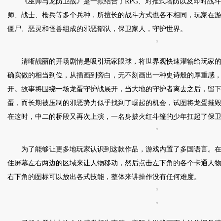
《巫师与龙防卫战》是一款结合了RPG、对推式塔防以及即时战
师、战士、枪兵等多个兵种，所擅长的战斗方式也各不相同，玩家在
僵尸、恶灵和怪兽组成的邪恶部队，保卫家人，守护世界。
清晰靓丽的开场剧情是吸引玩家眼球，将世界观快速灌输给玩家
确实做的相当到位，从插画到旁白，无不刻画出一种史诗般的厚重感
开。故事将围绕一场龙蛋守护战展开，当大地的守护者离去之后，留
蛋，而长期被压制的邪恶势力似乎找到了崛起的机会，试图将龙蛋摧
在这时，中二的桥段又再次上演，一名身披火红斗篷的少年扛起了保卫龙蛋的
为了能够让更多地玩家认识到这款作品，游戏内置了多国语言。
住屏幕左右两边的区域来让人物移动，然后点击左下角的各个卡通人
右下角的图标可以放出各式技能，整体来讲操作没有任何难度。