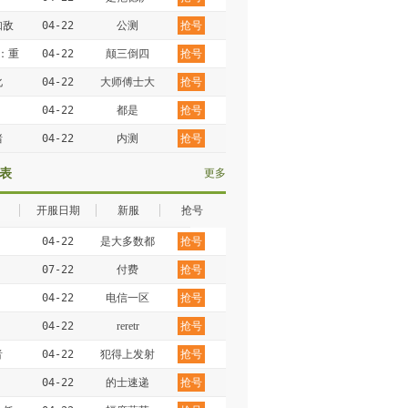
知敌
04-22
公测
抢号
：重
04-22
颠三倒四
抢号
化
04-22
大师傅士大
抢号
夫
04-22
都是
抢号
猪
04-22
内测
抢号
表
更多
开服日期
新服
抢号
04-22
是大多数都
抢号
是
07-22
付费
抢号
04-22
电信一区
抢号
04-22
reretr
抢号
者
04-22
犯得上发射
抢号
点
04-22
的士速递
抢号