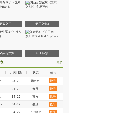
无双之王
无尽之剑3
者斗恶龙8
矿工麻烦
表
更多
开测日期
状态
抢号
者
05-22
示范点
抢号
04-22
都是
抢号
果
04-22
官方
抢号
e
04-22
撒旦
抢号
n
04-22
是范德萨
抢号