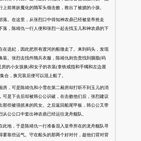
行上前将妖魔化的隋军头领击败，救出了被掳的小孩。
部落。在这里，从张烈口中得知神农鼎已经被皇帝抢走
下落，陈靖仇一行人便和张烈一起去找玉儿和神农鼎的下
在在选妃，因此把所有渡河的船徵走了。来到码头，发现
换装。张烈去找件隋兵衣服，陈靖仇则负责找到胭脂(码
民房的小女孩换)和女子的衣装(拿铁戒指和手镯和左边屋
栈集合，换完装后便可以混上船了。
厢房，可是陈靖仇和小雪在第二厢房却打听不到玉儿的消
，可是下去后却被韩公公识破，在击败他们后，张烈建议
出那些被强抓来的民女。之后返回船尾甲板，韩公公又带
烈从公公口中套出神农鼎已经运往龙舟舰队。
在此地，于是陈靖仇一行准备混入皇帝所在的龙舟舰队寻
得要靠些运气。守在船头的那两个好对付，趁他们背对背