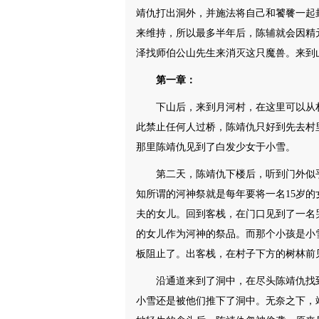
靖仇打出洞外，并施法将自己和饕餮一起
来维持，所以最多半年后，陈辅就会因精
泽找师伯公山先生来消灭这只魔兽。来到
第一章：
下山后，来到月河村，在这里可以从
此禁止任何人过桥，陈靖仇只好到先去村
那里陈靖仇见到了白发少女于小雪。
第二天，陈靖仇下楼后，听到门外似
知所谓的河神祭就是每年要将一名15岁
夫的女儿。回到客栈，在门口见到了一名
的女儿作为河神的祭品。而那个小孩是小
板阻止了。出客栈，在村子下方的树林前
沿通道来到了洞中，在尽头陈靖仇找
小雪还是被他们推下了洞中。无奈之下，