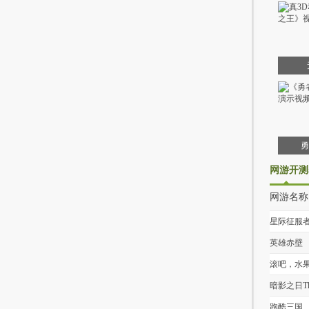
勇
网游开测
网游名称
星际征服
英雄赤壁
滚吧，水
暗影之日Th
Shadow Su
跑酷三国