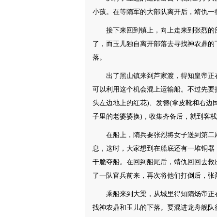
小孩。在等隋军的大部队离开后，靖仇一
接下来回到镇上，向上走来到张烈的
了，而玉儿独自离开部落去寻找神农鼎的
落。
出了黑山镇来到芦家渡，得知皇帝正
可以利用这个机会混上运输船。不过先要
头左边地上的红花)、发簪(拿皮靴和右边
子里的老婆婆换)，收集齐备后，就到客
在船上，隋兵要张烈将女子送到第二
息，这时，大家想到在船底还有一堆铜器
干脆夺船。在回到船尾后，靖仇回回去救
了一队官兵前来，再次将他们打倒后，张
乘船来到大梁，从城里得知隋炀帝正
找神农鼎和玉儿的下落。要混进龙舟舰队