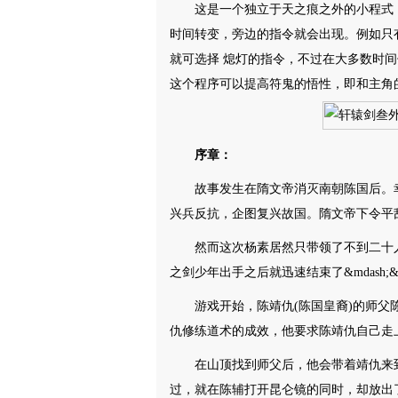
这是一个独立于天之痕之外的小程式
时间转变，旁边的指令就会出现。例如只
就可选择 熄灯的指令，不过在大多数时间你只能
这个程序可以提高符鬼的悟性，即和主角的
序章：
故事发生在隋文帝消灭南朝陈国后。
兴兵反抗，企图复兴故国。隋文帝下令平
然而这次杨素居然只带领了不到二十
之剑少年出手之后就迅速结束了&mdash;&mda
游戏开始，陈靖仇(陈国皇裔)的师父
仇修练道术的成效，他要求陈靖仇自己走
在山顶找到师父后，他会带着靖仇来
过，就在陈辅打开昆仑镜的同时，却放出