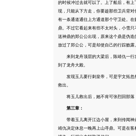
的时候冲过去就可以了。上了船后，有上
现，只能从下方走，你要趁那些卫兵背对
有一条通道通往上方通道那个守卫处。在
鼎。不过它看起来有些不太对头，小雪只
送神鼎的郑公公出现，原来这个鼎是伪造
放过了郑公公，可是却使自己的行踪败露
来到龙舟顶层的大梁后，陈靖仇一行
到了龙舟大殿。
发现玉儿要行刺皇帝，可是宇文拓忽
救出。
将玉儿救出后，她不肯可张烈回部落
第三章：
带着玉儿离开江边小屋，来到传闻神
靖仇决定休息一晚再上山寻鼎。可是在客