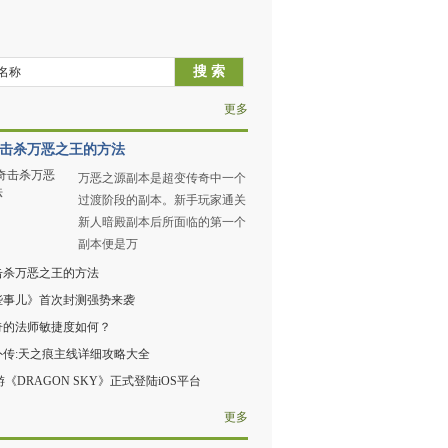
更多
击杀万恶之王的方法
万恶之源副本是超变传奇中一个
过渡阶段的副本。新手玩家通关
新人暗殿副本后所面临的第一个
副本便是万
击杀万恶之王的方法
些事儿》首次封测强势来袭
奇的法师敏捷度如何？
外传:天之痕主线详细攻略大全
游《DRAGON SKY》正式登陆iOS平台
更多