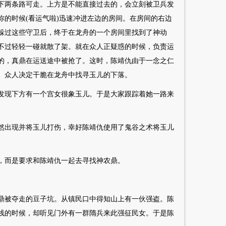
下两条路可走。上方是不能直接过去的，会立刻被卫兵发
你的时候(看运气啦)迅速冲进左边的房间。在房间的右边
躲过这些守卫后，终于在龙舟的一个房间里找到了神动
不过轻轻一碰就散了架。就在众人正疑惑的时候，负责运
的，真鼎在运送途中被抢了。这时，陈靖仇由于一念之仁
。众人决定干脆在龙舟中找寻玉儿的下落。
发现下方有一个宫女很象玉儿。于是大家跟踪着她一路来
然出现并将玉儿打伤，幸好陈靖仇使用了鬼谷之术将玉儿
，而是要求和陈靖仇一起去寻找神农鼎。
鼎被夺走的豆子坑。从镇民口中得知山上有一伙强盗。陈
栈的时候，却听见门外有一群隋兵来此强征民女。于是陈