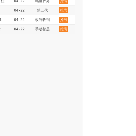
：任
04-22
幅度萨芬
抢号
04-22
第三代
抢号
L
04-22
收到收到
抢号
r
04-22
手动都是
抢号