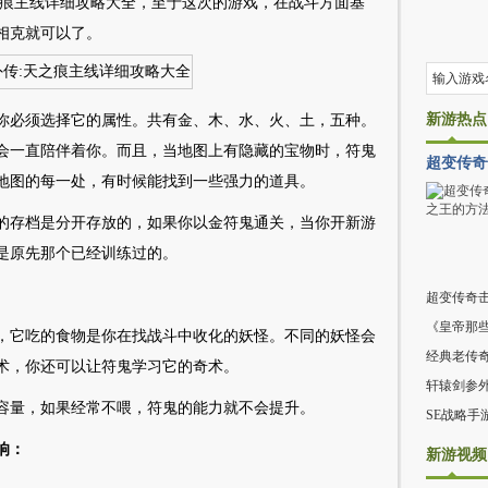
之痕主线详细攻略大全，至于这次的游戏，在战斗方面基
相克就可以了。
新游热点
你必须选择它的属性。共有金、木、水、火、土，五种。
会一直陪伴着你。而且，当地图上有隐藏的宝物时，符鬼
超变传奇
地图的每一处，有时候能找到一些强力的道具。
的存档是分开存放的，如果你以金符鬼通关，当你开新游
是原先那个已经训练过的。
超变传奇
《皇帝那
，它吃的食物是你在找战斗中收化的妖怪。不同的妖怪会
经典老传
术，你还可以让符鬼学习它的奇术。
轩辕剑参
容量，如果经常不喂，符鬼的能力就不会提升。
SE战略手
响：
新游视频