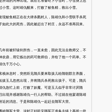
是所谓的河神出现。就在它准备吃下小雪时，小雪身上忽
过小雪。这时靖仇醒来，打败了鲛鱼精，救出小雪。
发现鲛鱼精正在在大肆杀戮村人，陈靖仇和小雪联手杀死
子如此大的死伤，因此被赶出了村庄，永远不准再回来。
几年前被轩辕剑所伤，一直未愈，因此无法去救师父，不
神农鼎，用它炼出的药可救师伯，并给了他一个药单。不
靖仇千万小心。
客栈休息时，突然听见隋兵要来取孩儿给隋朝郡主养颜，
拓拔玉儿忽然出现，并将隋兵杀死救出孩子。可是，隋兵
靖仇急忙上前，打败了妖魔。可是玉儿似乎非常讨厌隋
烈出现并感谢陈靖仇一行人的帮助。不过就在他宴请陈靖
附近的消息。于是和陈靖仇一起赶去隋军大营。
雁岭隋军大营。这时正好听见隋军正准备去镇上再抓一批