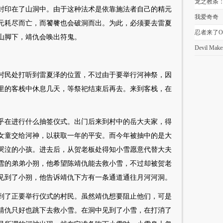
龙之教条
封印在了山洞中。由于这种法术是依靠施法者自己的精元
务
我爱奇奇
元耗尽而亡，而饕餮也会破洞而出。为此，必须要去雷夏
忍者来了O
山脚下，靖仇会唤出符鬼。
Devil Make
村民处打听到雷夏泽的位置，不过由于要举行河神祭，因
里的客栈中休息几天，等祭祀结束后再去。来到客栈，在
乎在进行什么抽签仪式。出门后来到村中的岳大夫家，得
的女童交给河神，以获取一年的平安。而今年被抽中的是大
哭泣的小孩。进去后，从贺老板处得知小雪愿意代替大夫
雪的弟弟小朔，他希望陈靖仇能去救小雪，不过却被贺老
见到了小朔，他告诉靖仇下方有一条通道通往月河河洞。
到了正要举行仪式的村民。虽然靖仇想要阻止他们，可是
靖仇只好也跳下去救小雪。在洞中见到了小雪，在打消了