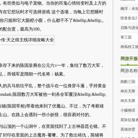
，有些类似与电子宠物。当你的符鬼心情转变时及上方的
幽浮：未
有在它想玩时才可选择游戏 这个选项，当晚上它想睡时
人
怪兽射击2
和它大眼瞪小眼，什么都干不了&hellip;&hellip;。
返地球
召唤与进
配合度，最高为100。
掌三国
神风特工
网游开服
幸存下来的陈国皇裔在公元六○一年，集结了数万大军，
网游名称
乱，而领军是隋朝一代名将：杨素。
跑酷三国
人的兵马前往平乱，整个战斗在一位身穿斗蓬，手持黄金
神兵天降
sh;陈国数万大军被他一剑杀全军覆没&hellip;&hellip;
神兵天降
陈辅(陈国宰相)带着他来到了伏魔山。不过，为了考察靖
小贼物语
上山。在路上会遇到一些小妖怪，很容易对付的。
星际征服
到山顶的一个山洞中，在里面找到了上古神器昆仑镜。不
英雄赤壁
了封印在里面的上古魔兽-饕餮。为了救出靖仇，陈辅将