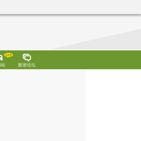
韩站
新游论坛