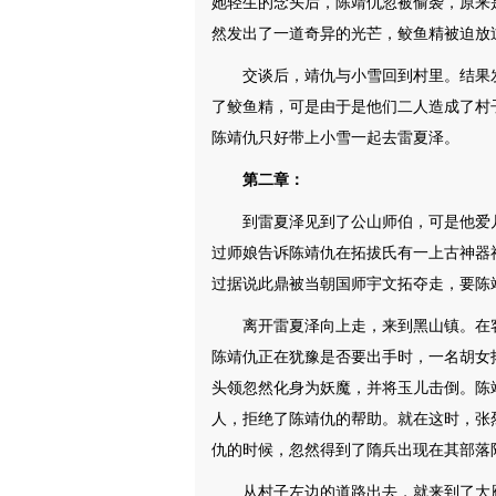
她轻生的念头后，陈靖仇忽被偷袭，原来
然发出了一道奇异的光芒，鲛鱼精被迫放
交谈后，靖仇与小雪回到村里。结果
了鲛鱼精，可是由于是他们二人造成了村
陈靖仇只好带上小雪一起去雷夏泽。
第二章：
到雷夏泽见到了公山师伯，可是他爱
过师娘告诉陈靖仇在拓拔氏有一上古神器
过据说此鼎被当朝国师宇文拓夺走，要陈
离开雷夏泽向上走，来到黑山镇。在
陈靖仇正在犹豫是否要出手时，一名胡女
头领忽然化身为妖魔，并将玉儿击倒。陈
人，拒绝了陈靖仇的帮助。就在这时，张
仇的时候，忽然得到了隋兵出现在其部落
从村子左边的道路出去，就来到了大