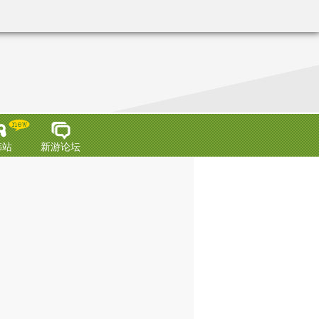
韩站
新游论坛