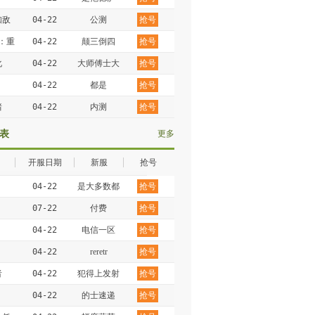
知敌
04-22
公测
抢号
：重
04-22
颠三倒四
抢号
化
04-22
大师傅士大
抢号
夫
04-22
都是
抢号
猪
04-22
内测
抢号
表
更多
开服日期
新服
抢号
04-22
是大多数都
抢号
是
07-22
付费
抢号
04-22
电信一区
抢号
04-22
reretr
抢号
者
04-22
犯得上发射
抢号
点
04-22
的士速递
抢号