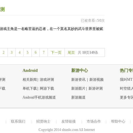
测
已被查看:50次
闯关游戏，游戏主角是一名略苦逼的忍者，在一个莫名其妙的武斗世界里被赋
2
3
4
5
6
7
下一页
尾页
共
10
页
149
条
Android
新游中心
热门专
评测
相关新闻
|
游戏评测
新游资讯
|
新游视频
我叫MT
下载
单机下载
|
网游下载
新游图片
|
新游评测
时空猎
Android手机游戏频道
新游频道
更多专
|
联系我们
|
招贤纳士
|
友情链接
|
市场合作
|
帮助中心
|
Copyright 2014 shunlo.com All Internet