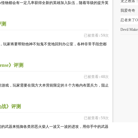
龙之教条
杀怪物都会有一定几率获得全新的英雄加入队伍，随着等级的提升英
务
我爱奇奇
忍者来了O
评测
Devil Make
已被查看:59次
迟到，玩家将要帮助他神不知鬼不觉地回到办公室，各种非常手段您都
ense》评测
已被查看:48次
的战略塔防游戏，玩家需要在我方大本营前限定的 8 个方格内布置兵力，阻止
枪战》评测
已被查看:59次
门的武器来抵御各类邪恶火柴人一波又一波的进攻，用你手中的武器