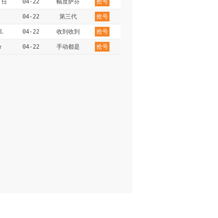
：任
04-22
幅度萨芬
抢号
04-22
第三代
抢号
L
04-22
收到收到
抢号
r
04-22
手动都是
抢号