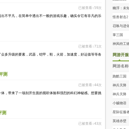
已被查看:59次
幽浮：未
透出不平凡，在简单中透出不一般的游戏乐趣，确实令它有非凡的乐
人
怪兽射击2
返地球
召唤与进
掌三国
神风特工
已被查看:71次
了众多升级的要素，武器，铠甲，鞋，火箭，加速度，好运值等等各
网游开服
网游名称
》评测
跑酷三国
已被查看:44次
神兵天降
一体，带来了一场别开生面的视听体验和强烈的科幻神秘感。想要挑
神兵天降
小贼物语
星际征服
评测
英雄赤壁
已被查看:43次