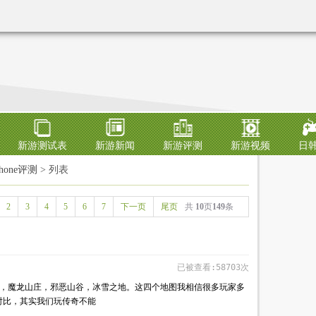
新游测试表
新游新闻
新游评测
新游视频
日
phone评测
> 列表
2
3
4
5
6
7
下一页
尾页
共
10
页
149
条
已被查看:58703次
狱，魔龙山庄，邪恶山谷，冰雪之地。这四个地图我相信很多玩家多
对比，其实我们玩传奇不能