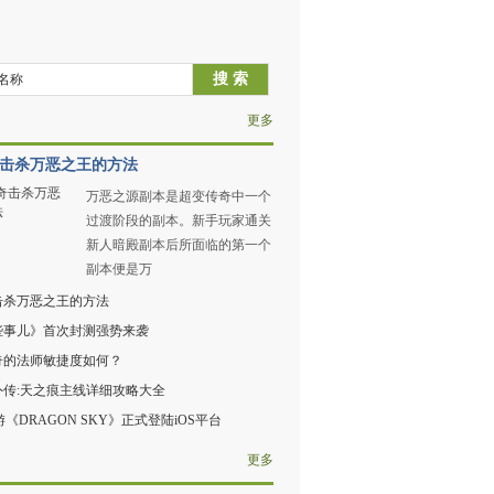
更多
击杀万恶之王的方法
万恶之源副本是超变传奇中一个
过渡阶段的副本。新手玩家通关
新人暗殿副本后所面临的第一个
副本便是万
击杀万恶之王的方法
些事儿》首次封测强势来袭
奇的法师敏捷度如何？
外传:天之痕主线详细攻略大全
游《DRAGON SKY》正式登陆iOS平台
更多