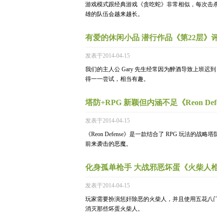
游戏模式跟经典游戏《贪吃蛇》非常相似，每次击
雄的队伍会越来越长。
有爱的休闲小品 潜行作品《第22层》
发表于2014-04-15
我们的主人公 Gary 先生经常因为醉酒导致上班
得一一尝试，相当有趣。
塔防+RPG 新颖但内涵不足《Reon Def
发表于2014-04-15
《Reon Defense》是一款结合了 RPG 玩法
前来袭击的恶魔。
化身孤单枪手 大战邪恶坏蛋《火柴人
发表于2014-04-15
玩家需要扮演惩奸除恶的火柴人，并且使用五花八
消灭那些坏蛋火柴人。