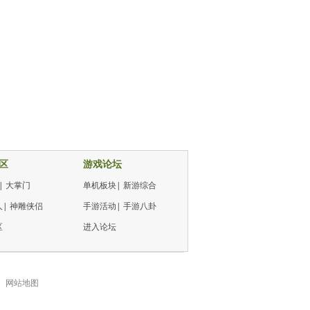
区
游戏论坛
|
大掌门
单机板块
|
新游综合
人
|
神雕侠侣
手游活动
|
手游八卦
区
进入论坛
网站地图