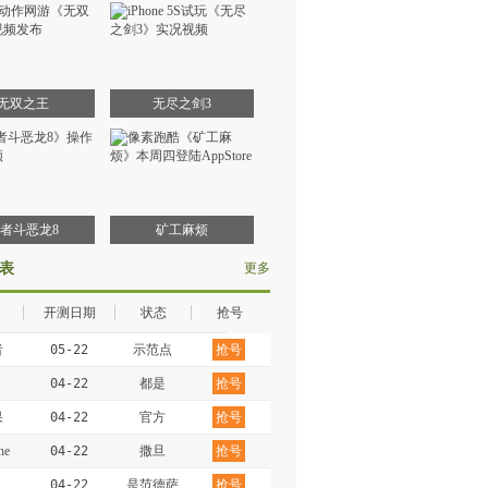
无双之王
无尽之剑3
者斗恶龙8
矿工麻烦
表
更多
开测日期
状态
抢号
者
05-22
示范点
抢号
04-22
都是
抢号
果
04-22
官方
抢号
e
04-22
撒旦
抢号
n
04-22
是范德萨
抢号