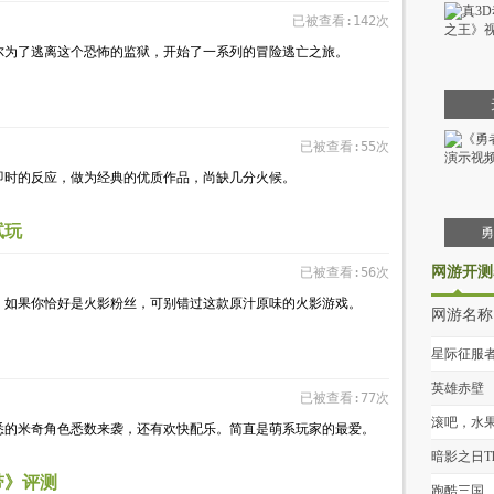
已被查看:142次
尔为了逃离这个恐怖的监狱，开始了一系列的冒险逃亡之旅。
已被查看:55次
即时的反应，做为经典的优质作品，尚缺几分火候。
试玩
勇
网游开测
已被查看:56次
。如果你恰好是火影粉丝，可别错过这款原汁原味的火影游戏。
网游名称
星际征服
英雄赤壁
已被查看:77次
滚吧，水
悉的米奇角色悉数来袭，还有欢快配乐。简直是萌系玩家的最爱。
暗影之日Th
带》评测
Shadow Su
跑酷三国