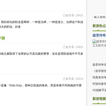
已被查看:204次
。我目前玩的职业是两种，一种是法师，一种是道士。法师这个职业
新游热点
很火的职业。好多
超变传奇
评测
已被查看:100次
游戏元素取得了业界的认可及玩家的赞誉，实在是塔防游戏中不可多
超变传奇
《皇帝那
经典老传
已被查看:202次
轩辕剑参
「Hello Kitty」那种正统派的角色，而是有着不同风格的可爱
SE战略手
新游视频