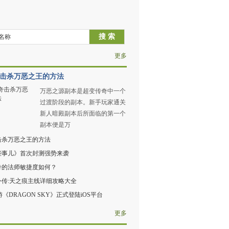
更多
击杀万恶之王的方法
万恶之源副本是超变传奇中一个
过渡阶段的副本。新手玩家通关
新人暗殿副本后所面临的第一个
副本便是万
击杀万恶之王的方法
些事儿》首次封测强势来袭
奇的法师敏捷度如何？
外传:天之痕主线详细攻略大全
游《DRAGON SKY》正式登陆iOS平台
更多