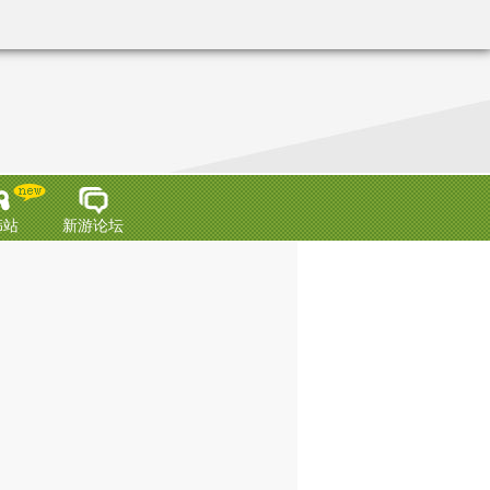
韩站
新游论坛