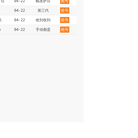
：任
04-22
幅度萨芬
抢号
04-22
第三代
抢号
L
04-22
收到收到
抢号
r
04-22
手动都是
抢号