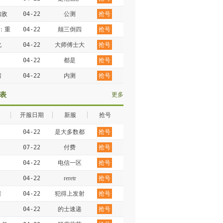
知敌
04-22
公测
抢号
：重
04-22
颠三倒四
抢号
化
04-22
大师傅士大
抢号
夫
04-22
都是
抢号
猪
04-22
内测
抢号
表
更多
开服日期
新服
抢号
04-22
是大多数都
抢号
是
07-22
付费
抢号
04-22
电信一区
抢号
04-22
reretr
抢号
者
04-22
犯得上发射
抢号
点
04-22
的士速递
抢号