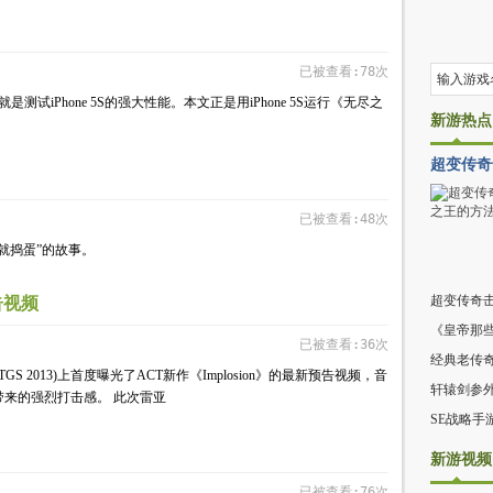
已被查看:78次
iPhone 5S的强大性能。本文正是用iPhone 5S运行《无尽之
新游热点
超变传奇
已被查看:48次
就捣蛋”的故事。
超变传奇
告视频
《皇帝那
已被查看:36次
经典老传
(TGS 2013)上首度曝光了ACT新作《Implosion》的最新预告视频，音
轩辕剑参
来的强烈打击感。 此次雷亚
SE战略手
新游视频
已被查看:76次