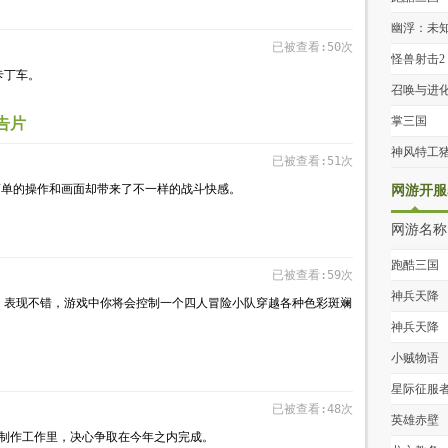
幽浮：未
已被查看:50次
人
怪兽射击2
卡丁车。
返地球
召唤与进
掌三国
预告片
神风特工
已被查看:51次
借简单的操作和画面却带来了不一样的战斗快感。
网游开服
网游名称
跑酷三国
已被查看:59次
神兵天降
，表现不错，游戏中你将会控制一个四人冒险小队穿越各种色彩斑斓
神兵天降
小贼物语
星际征服
已被查看:48次
英雄赤壁
.8》的制作工作里，决心争取在今年之内完成。