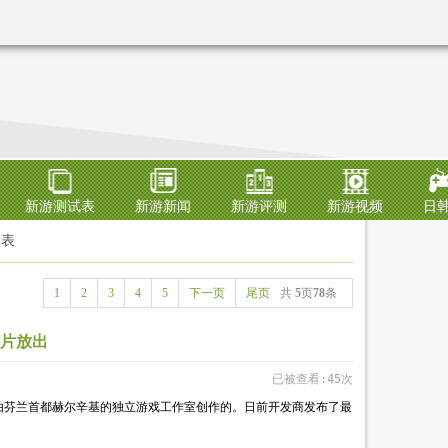
新游测试表
新游新闻
新游评测
新游视频
日
列表
1
2
3
4
5
下一页
尾页
共
5
页
78
条
片放出
已被查看:45次
由芬兰首都赫尔辛基的独立游戏工作室创作的。日前开发商发布了最