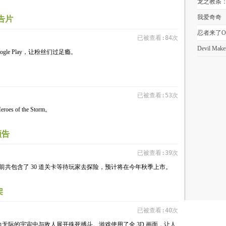
龙之教条
务
我爱奇奇
告片
忍者来了O
已被查看:84次
Devil Make
ogle Play，让粉丝们过足瘾。
已被查看:53次
s of the Storm。
预告
已被查看:39次
厚道，目前共包含了 30 道关卡等待玩家去探险，预计将在今年秋季上市。
架
已被查看:40次
无际的宇宙中与敌人展开殊死搏斗。游戏使用了全 3D 画面，让人