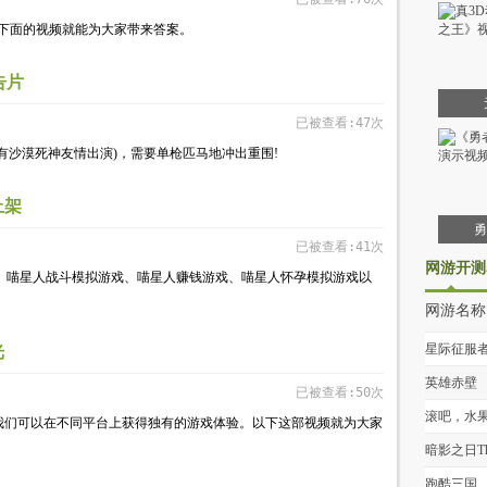
下面的视频就能为大家带来答案。
告片
已被查看:47次
有沙漠死神友情出演)，需要单枪匹马地冲出重围!
上架
勇
已被查看:41次
网游开测
拟游戏、喵星人战斗模拟游戏、喵星人赚钱游戏、喵星人怀孕模拟游戏以
网游名称
星际征服
光
英雄赤壁
已被查看:50次
滚吧，水
我们可以在不同平台上获得独有的游戏体验。以下这部视频就为大家
暗影之日Th
Shadow Su
跑酷三国