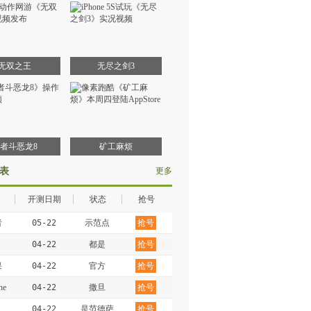
无双之王
无尽之剑3
者斗恶龙8
矿工麻烦
表
更多
开测日期
状态
抢号
者
05-22
示范点
抢号
04-22
都是
抢号
果
04-22
官方
抢号
e
04-22
撒旦
抢号
n
04-22
是范德萨
抢号