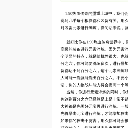
1.90热血传奇的盟重土城中，我们
觉到几乎每个板块都和装备有关。那
对装备元素进行淬炼，换句话来说，
就好比你在1.90热血传奇世界中，
高级的装备进行元素淬炼。因为元素
个明显的特点，就是随机性很大。也
分之六，你可能要洗练多次，进行叠
备都达不到百分之六，这个元素淬炼
人可能一洗就能洗出百分之六。不要
话，你的人物战斗能力将会提高一个
当然，你进行元素淬炼的同时，你元
你达到百分之六已经算是上是非常不
大神都是先囤好元宝再进行淬炼。一
先将暴击元宝进行淬炼，才能增加攻
如果你的攻击不厉害，那么你可能会
或百分之六，你就可以不用再淬炼了