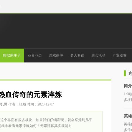
版
数据黑匣子
业界花边
游戏硬件
名人专访
展会活动
产业图鉴
简介
90热血传奇的元素淬炼
1.
多板
手机网
作者：顺顺 时间：2020-12-07
都和
英雄
发现这个界面有很多板块。如果我们仔细发现，就会察觉到几乎
英雄
们就来看看元素淬炼如何？元素淬炼其实就是对
是
多传