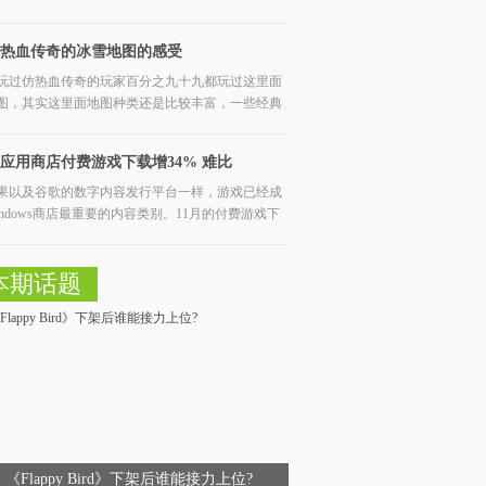
热血传奇的冰雪地图的感受
玩过仿热血传奇的玩家百分之九十九都玩过这里面
图，其实这里面地图种类还是比较丰富，一些经典
应用商店付费游戏下载增34% 难比
果以及谷歌的数字内容发行平台一样，游戏已经成
tore
indows商店最重要的内容类别。11月的付费游戏下
数，
本期话题
《Flappy Bird》下架后谁能接力上位?