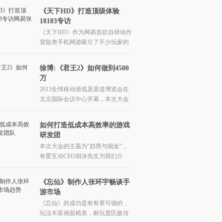
《天下HD》打造顶级体验
18183专访
《天下HD》作为网易首款自研动作
冒险类手机网游吸引了不少玩家的
目光，手游江湖对这款游戏的品牌
经理张子龙进
徐博:《君王2》如何做到4500
万
2013全球移动游戏及渠道博览会在
北京国际会议中心开幕，本次大会
的主题为“趋势与掘金”，上海美峰
数码的副总裁
如何打造低成本高效率的游戏
研发团
本次大会的主题为“趋势与掘金”，
有爱互动CEO胡冰先生为我们介
绍“如何打造低成本高效率的游戏研
发团队”。
《忘仙》制作人张环宇畅谈手
游市场
《忘仙》的成功是有有章可循的，
玩法丰富画面精美，耐玩度匹敌传