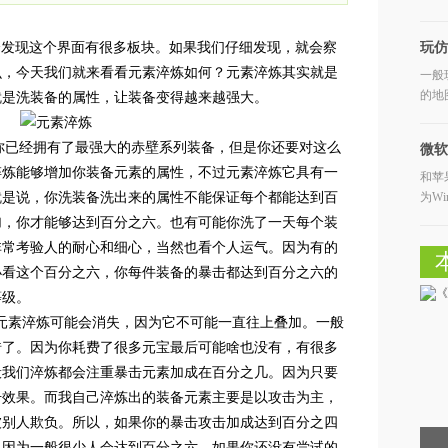
物
会发现这个界面有很多板块。如果我们仔细发现，就会察
玩仿
么，今天我们就来看看元素淬炼如何？元素淬炼其实就是
一般
的地
就是洗装备的属性，让装备变得越来越强大。
的
你已经拥有了最强大的赤壁系列装备，但是你还要对这么
微软
淬炼能够增加你装备元素的属性，不过元素淬炼它具有一
和苹
Apps
就是说，你洗装备洗出来的属性不能保证每个都能达到百
为W
载次
加，你才能够达到百分之六。也有可能你洗了一天每个装
非常考验人的耐心和细心，当然也看个人运气。因为有的
小看这个百分之六，你每件装备的暴击都达到百分之六的
等级。
素淬炼可能会消失，因为它不可能一直往上叠加。一般
错了。因为你耗费了很多元宝最后可能啥也没有，有很多
般我们淬炼都会注重暴击元素加成在百分之几。因为只要
击效果。而我自己淬炼出的装备元素主要是以攻击为主，
被别人欺负。所以，如果你的暴击攻击加成达到百分之四
。因为一般很少人会达到百分之六，如果你还没有尝试的