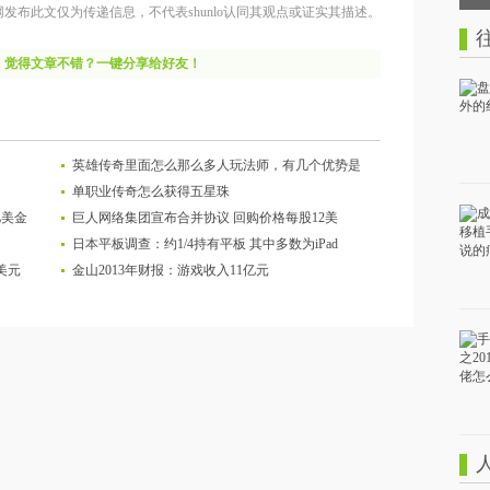
网发布此文仅为传递信息，不代表shunlo认同其观点或证实其描述。
觉得文章不错？一键分享给好友！
英雄传奇里面怎么那么多人玩法师，有几个优势是
单职业传奇怎么获得五星珠
亿美金
巨人网络集团宣布合并协议 回购价格每股12美
日本平板调查：约1/4持有平板 其中多数为iPad
美元
金山2013年财报：游戏收入11亿元