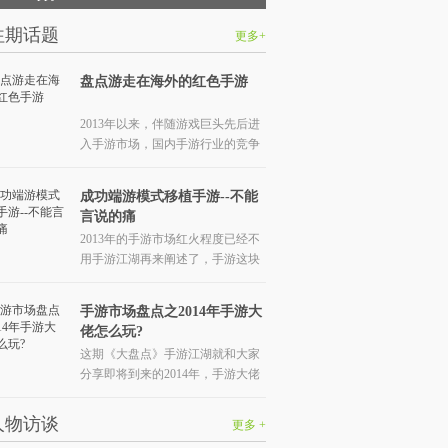
往期话题
更多+
盘点游走在海外的红色手游
2013年以来，伴随游戏巨头先后进
入手游市场，国内手游行业的竞争
渐趋激烈，资本市场的手游热从国
内蔓延到海外，上市公司及各路土
成功端游模式移植手游--不能
豪不约而同地启动全球化布局。
言说的痛
2013年的手游市场红火程度已经不
用手游江湖再来阐述了，手游这块
大蛋糕引来各路抢食者。其中端游
大佬们放下“身段”来做手游还是比
手游市场盘点之2014年手游大
较值得我们来探讨的。
佬怎么玩?
这期《大盘点》手游江湖就和大家
分享即将到来的2014年，手游大佬
都准备了哪些豪言壮语……
人物访谈
更多 +