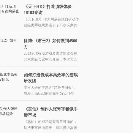
《天下HD》打造顶级体验
18183专访
《天下HD》作为网易首款自研动作
冒险类手机网游吸引了不少玩家的
目光，手游江湖对这款游戏的品牌
经理张子龙进
徐博:《君王2》如何做到4500
万
2013全球移动游戏及渠道博览会在
北京国际会议中心开幕，本次大会
的主题为“趋势与掘金”，上海美峰
数码的副总裁
如何打造低成本高效率的游戏
研发团
本次大会的主题为“趋势与掘金”，
有爱互动CEO胡冰先生为我们介
绍“如何打造低成本高效率的游戏研
发团队”。
《忘仙》制作人张环宇畅谈手
游市场
《忘仙》的成功是有有章可循的，
玩法丰富画面精美，耐玩度匹敌传