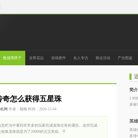
版
数据黑匣子
业界花边
游戏硬件
名人专访
展会活动
产业图鉴
简介
传奇怎么获得五星珠
1.
多板
手机网
作者：顺顺 时间：2020-12-04
都和
英雄
信息栏当中看到非常多的玩家完成龙珠任务的通告。这些完成
英雄
收集龙珠就是为了20000的元宝奖励。千
是
多传