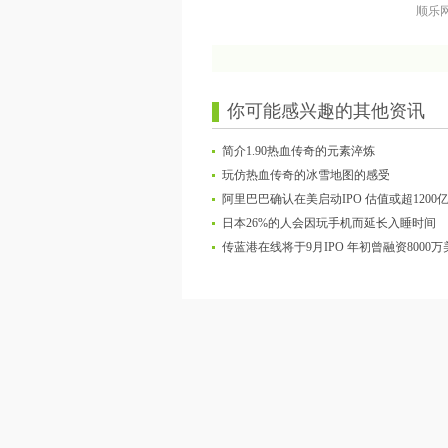
顺乐
你可能感兴趣的其他资讯
简介1.90热血传奇的元素淬炼
玩仿热血传奇的冰雪地图的感受
阿里巴巴确认在美启动IPO 估值或超1200
日本26%的人会因玩手机而延长入睡时间
传蓝港在线将于9月IPO 年初曾融资8000万