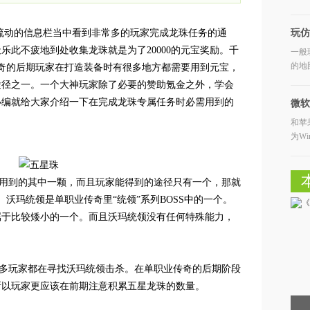
物
流动的信息栏当中看到非常多的玩家完成龙珠任务的通
玩仿
乐此不疲地到处收集龙珠就是为了20000的元宝奖励。千
一般
的地
业传奇的后期玩家在打造装备时有很多地方都需要用到元宝，
的
途径之一。一个大神玩家除了必要的赞助氪金之外，学会
小编就给大家介绍一下在完成龙珠专属任务时必需用到的
微软
和苹
Apps
为W
载次
到的其中一颗，而且玩家能得到的途径只有一个，那就
。沃玛统领是单职业传奇里“统领”系列BOSS中的一个。
属于比较矮小的一个。而且沃玛统领没有任何特殊能力，
玩家都在寻找沃玛统领击杀。在单职业传奇的后期阶段
所以玩家更应该在前期注意积累五星龙珠的数量。