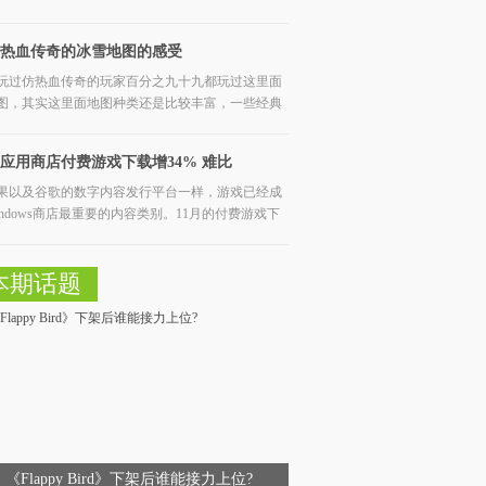
热血传奇的冰雪地图的感受
玩过仿热血传奇的玩家百分之九十九都玩过这里面
图，其实这里面地图种类还是比较丰富，一些经典
应用商店付费游戏下载增34% 难比
果以及谷歌的数字内容发行平台一样，游戏已经成
tore
indows商店最重要的内容类别。11月的付费游戏下
数，
本期话题
《Flappy Bird》下架后谁能接力上位?