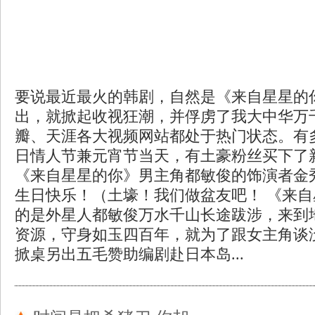
要说最近最火的韩剧，自然是《来自星星的
出，就掀起收视狂潮，并俘虏了我大中华万
瓣、天涯各大视频网站都处于热门状态。有多
日情人节兼元宵节当天，有土豪粉丝买下了
《来自星星的你》男主角都敏俊的饰演者金秀
生日快乐！（土壕！我们做盆友吧！ 《来
的是外星人都敏俊万水千山长途跋涉，来到
资源，守身如玉四百年，就为了跟女主角谈
掀桌另出五毛赞助编剧赴日本岛...