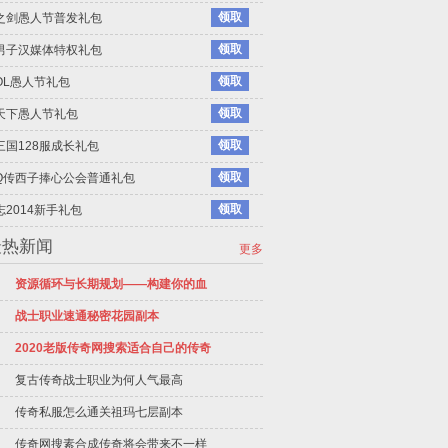
领取
之剑愚人节普发礼包
领取
男子汉媒体特权礼包
领取
OL愚人节礼包
领取
天下愚人节礼包
领取
三国128服成长礼包
领取
Q传西子捧心公会普通礼包
领取
志2014新手礼包
最热新闻
更多
资源循环与长期规划——构建你的血
战士职业速通秘密花园副本
2020老版传奇网搜索适合自己的传奇
复古传奇战士职业为何人气最高
传奇私服怎么通关祖玛七层副本
传奇网搜素合成传奇将会带来不一样