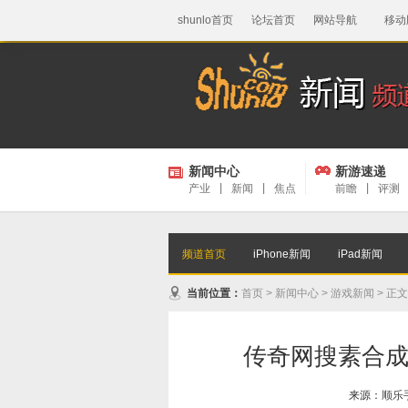
shunlo首页
论坛首页
网站导航
移动
新闻中心
新游速递
产业
|
新闻
|
焦点
前瞻
|
评测
频道首页
iPhone新闻
iPad新闻
当前位置：
首页
>
新闻中心
>
游戏新闻
> 正文
传奇网搜素合
来源：
顺乐