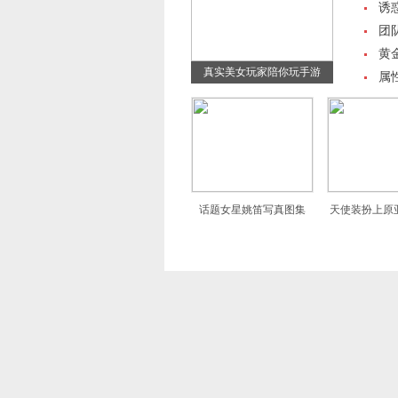
诱
团
黄
真实美女玩家陪你玩手游
属
话题女星姚笛写真图集
天使装扮上原
惑