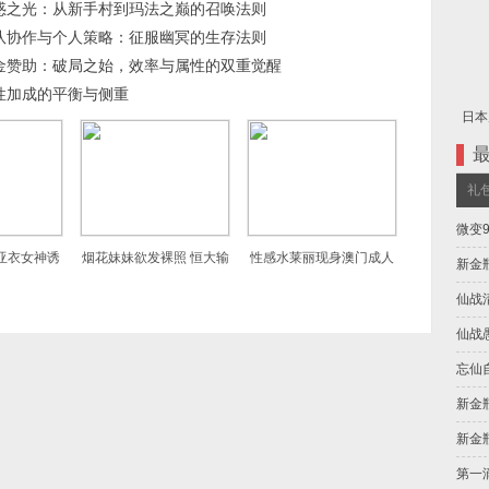
惑之光：从新手村到玛法之巅的召唤法则
队协作与个人策略：征服幽冥的生存法则
金赞助：破局之始，效率与属性的双重觉醒
性加成的平衡与侧重
日本
礼
微变
亚衣女神诱
烟花妹妹欲发裸照 恒大输
性感水莱丽现身澳门成人
新金
了
展
仙战
仙战
忘仙
新金瓶
新金
第一