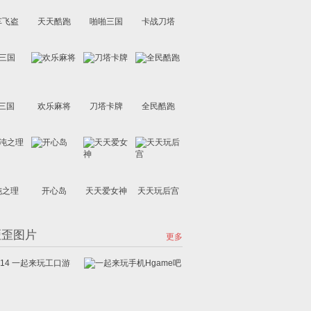
车飞盗
天天酷跑
啪啪三国
卡战刀塔
三国
欢乐麻将
刀塔卡牌
全民酷跑
沌之理
开心岛
天天爱女神
天天玩后宫
歪歪图片
更多