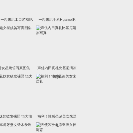
14 一起来玩工口游戏吧
一起来玩手机Hgame吧
题女星姚笛写真图集
声优内田真礼比基尼清凉
写真
妹妹欲发裸照 恒大输
福利！性感圣诞美女来送
了
礼