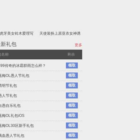
虎牙美女铃木爱理写
天使装扮上原亚衣女神诱
真
惑
最新礼包
更多
包名称
剩余
领取
999传奇的冰霜群雨怎么样？
领取
瓶梅OL愚人节礼包
领取
清明节礼包
领取
愚人节礼包
领取
自愚自乐礼包
领取
梅OL礼包iOS
领取
瓶梅OL30区新手礼包
领取
滴血愚人节礼包