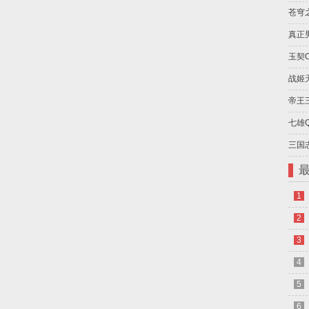
苍穹
真正
玉契
战姬
帝王
七雄
三国
1
2
3
4
5
6