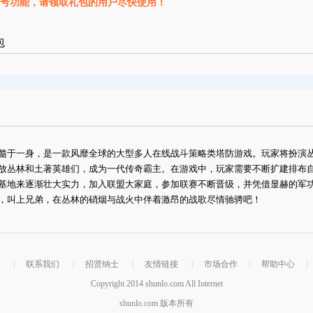
号功能，请领取礼包的用户尽快使用！
包
髓于一身，是一款风靡全球的大型多人在线战斗策略类塔防游戏。玩家将扮演
放丛林和土著英雄们，成为一代传奇霸主。在游戏中，玩家需要不断扩建排布
基地来逐渐壮大实力，加入联盟大家庭，参加联赛不断晋级，并凭借显赫的军
，叫上兄弟，在丛林的硝烟与战火中伴着激昂的战歌尽情驰骋吧！
|
联系我们
|
招贤纳士
|
友情链接
|
市场合作
|
帮助中心
|
Copyright 2014 shunlo.com All Internet
shunlo.com 版本所有