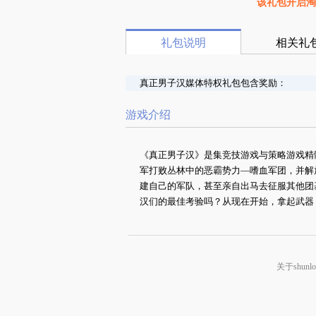
该礼包开启淘
礼包说明
相关礼
真正男子汉媒体特权礼包包含奖励：
游戏介绍
《真正男子汉》是集竞技游戏与策略游戏精
军打败丛林中的恶霸势力—嗜血军团，并解
建自己的军队，甚至亲自出马去征服其他团
汉们的最佳考验吗？从现在开始，拿起武器
关于shunlo