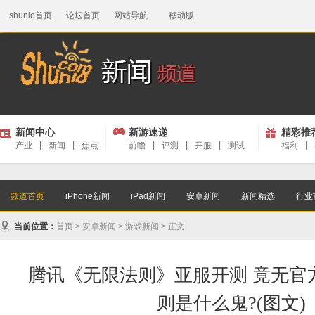
shunlo首页
论坛首页
网站导航
移动版
新闻中心
新游速递
精彩推
产业
|
新闻
|
焦点
前瞻
|
评测
|
开服
|
测试
福利
|
频道首页
iPhone新闻
iPad新闻
安卓新闻
新闻精选
行业
当前位置：
首页
>
安卓新闻
>
游戏新闻
> 正文
腾讯《无限法则》亚服开测 竟无官
则是什么鬼?(图文)