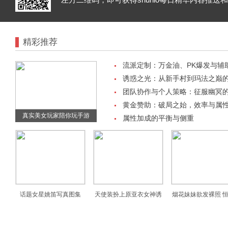
精彩推荐
流派定制：万金油、PK爆发与辅
诱惑之光：从新手村到玛法之巅
团队协作与个人策略：征服幽冥
黄金赞助：破局之始，效率与属
真实美女玩家陪你玩手游
属性加成的平衡与侧重
话题女星姚笛写真图集
天使装扮上原亚衣女神诱
烟花妹妹欲发裸照 
惑
了