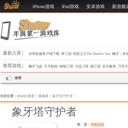
iPhone游戏
iPad游戏
安卓游戏
新游频
最新入库 |
传奇私服客户端下载
掌三国
暗影之日The Shadow Sun
幽浮：未
推荐游戏 |
飙车飞盗
天天酷跑
啪啪三国
卡战刀塔
媚三国
欢乐麻将
刀塔卡
推荐
当前位置：
shunlo首页
>
游戏库
> 象牙塔守护者
象牙塔守护者
类 型：
策略战棋