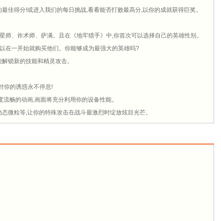
最佳得分!或进入我们的每日挑战,看看能否打败最高分,以你的成就获得巨奖。
占星师、诈术师、萨满。且在《地牢猎手》中,你首次可以选择自己的英雄性别。
也可以在一开始就购买他们。你能够成为最强大的英雄吗?
能解锁新的技能和精灵攻击。
对你的诱惑永不停息!
度流畅的动画,画面将充分利用你的设备性能。
动态微粒等,让你的特殊攻击在战斗最激烈时绽放炫目光芒。