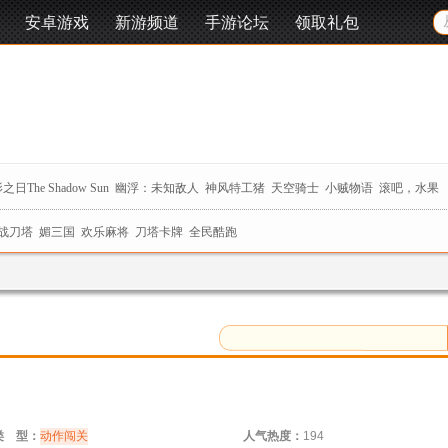
安卓游戏
新游频道
手游论坛
领取礼包
之日The Shadow Sun
幽浮：未知敌人
神风特工猪
天空骑士
小贼物语
滚吧，水果
战刀塔
媚三国
欢乐麻将
刀塔卡牌
全民酷跑
类 型：
动作闯关
人气热度：
194