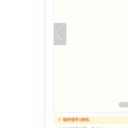
地牢猎手3资讯