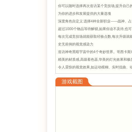
你可以随时选择再次造访某个竞技场,提升自己的
为你的进步和发展提供的大量选项
深度角色自定义:选择4种全新职业——战神、
超过1000个物品等待解锁,如果你迫不及待,
每次完成竞技场就能获取经验点数,每次升级就
史无前例的视觉感染力
造访神奇黑暗宇宙中的4个奇妙世界。哥西卡斯
精美的材质感,高级着色器,华美的灯光效果和极
令人震惊的视觉效果,如运动模糊、实时扭曲、
游戏截图