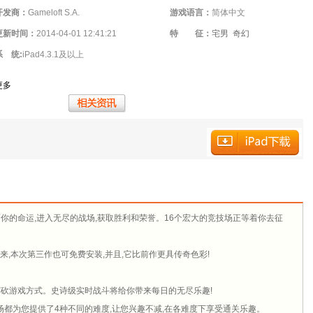
开发商：
Gameloft S.A.
游戏语言：
简体中文
更新时间：
2014-04-01 12:41:21
特 征：
宅男
奇幻
系 统:
iPad4.3.1及以上
更多
你的命运,进入无尽的战场,获取胜利和荣誉。16个宏大的竞技场正等着你去征
来,本次第三作也可免费安装,并且,它比前作更具传奇色彩!
砍游戏方式。史诗级实时战斗将给你带来每日的无尽乐趣!
场都为您提供了4种不同的难度,让您兴趣不减,在各难度下享受通关乐趣。