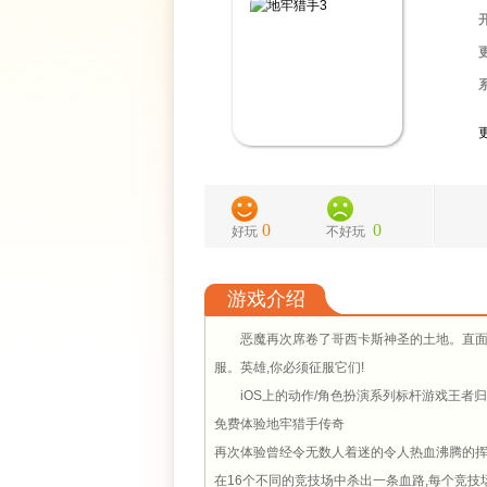
0
0
好玩
不好玩
游戏介绍
恶魔再次席卷了哥西卡斯神圣的土地。直面
服。英雄,你必须征服它们!
iOS上的动作/角色扮演系列标杆游戏王者归
免费体验地牢猎手传奇
再次体验曾经令无数人着迷的令人热血沸腾的挥
在16个不同的竞技场中杀出一条血路,每个竞技