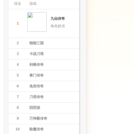
排名
游戏
九仙传奇
1
角色扮演
2
啪啪三国
3
卡战刀塔
4
剑锋传奇
5
掌门传奇
6
兔侠传奇
7
刀塔传奇
8
囧西游
9
万神殿传奇
10
除魔传奇