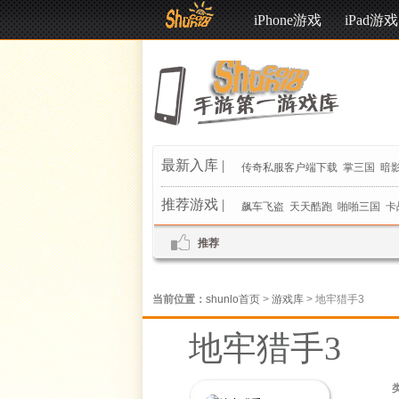
iPhone游戏
iPad游戏
最新入库 |
传奇私服客户端下载
掌三国
暗影
推荐游戏 |
飙车飞盗
天天酷跑
啪啪三国
卡
推荐
当前位置：
shunlo首页
>
游戏库
> 地牢猎手3
地牢猎手3