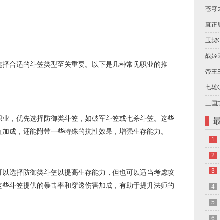
苍穹
真正
玉契
战姬
择合适的斗笠类型至关重要。以下是几种常见职业的推
帝王
七雄
三国
业，优先选择防御类斗笠，如破军斗笠或七杀斗笠。这些
值加成，还能附带一些特殊的抗性效果，增强生存能力。
1
2
3
以选择防御类斗笠以提高生存能力，但也可以适当考虑攻
这些斗笠提供的暴击率和穿透伤害加成，有助于提升法师的
4
5
6