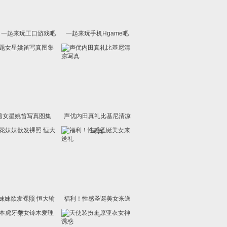
14 一起来玩工口游戏吧
一起来玩手机Hgame吧
题女星姚笛写真图集
声优内田真礼比基尼清凉
写真
妹妹欲发裸照 恒大输
福利！性感圣诞美女来送
了
礼