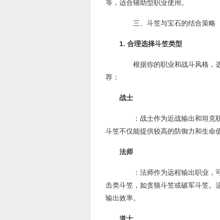
等，适合辅助型职业使用。
三、斗笠与宝石的结合策略
1. 合理选择斗笠类型
根据你的职业和战斗风格，选
荐：
战士
：战士作为近战输出和坦克职
斗笠不仅能提供较高的防御力和生命
法师
：法师作为远程输出职业，可
击类斗笠，如贪狼斗笠或破军斗笠。
输出效率。
道士