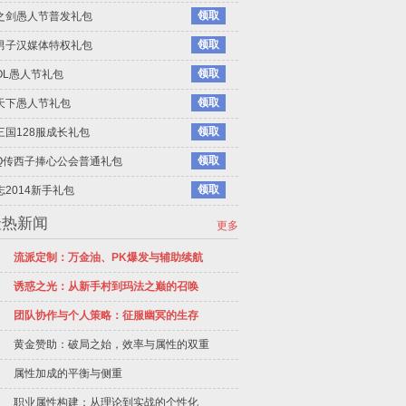
领取
之剑愚人节普发礼包
领取
男子汉媒体特权礼包
领取
OL愚人节礼包
领取
天下愚人节礼包
领取
三国128服成长礼包
领取
Q传西子捧心公会普通礼包
领取
志2014新手礼包
最热新闻
更多
流派定制：万金油、PK爆发与辅助续航
诱惑之光：从新手村到玛法之巅的召唤
团队协作与个人策略：征服幽冥的生存
黄金赞助：破局之始，效率与属性的双重
属性加成的平衡与侧重
职业属性构建：从理论到实战的个性化