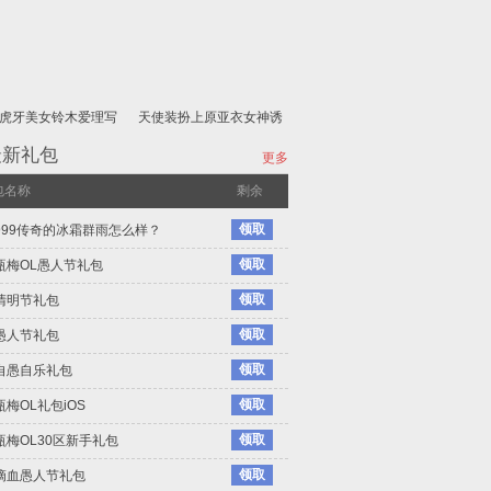
虎牙美女铃木爱理写
天使装扮上原亚衣女神诱
真
惑
最新礼包
更多
包名称
剩余
领取
999传奇的冰霜群雨怎么样？
领取
瓶梅OL愚人节礼包
领取
清明节礼包
领取
愚人节礼包
领取
自愚自乐礼包
领取
梅OL礼包iOS
领取
瓶梅OL30区新手礼包
领取
滴血愚人节礼包