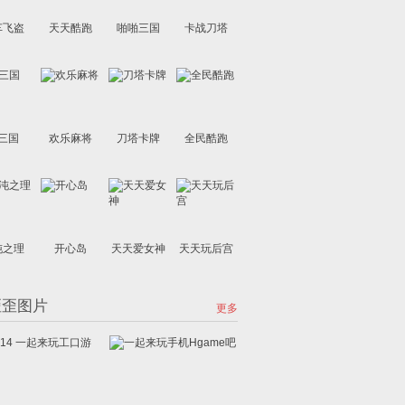
车飞盗
天天酷跑
啪啪三国
卡战刀塔
三国
欢乐麻将
刀塔卡牌
全民酷跑
沌之理
开心岛
天天爱女神
天天玩后宫
歪歪图片
更多