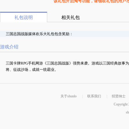
该礼包开启淘号功能，请领取礼包的用户
礼包说明
相关礼包
三国志国战版媒体欢乐大礼包包含奖励：
游戏介绍
三国卡牌RPG手机网游《三国志国战版》强势来袭。游戏以三国经典故事
将、征战沙场，成就一统霸业。
关于shunlo
|
联系我们
|
招贤纳士
Copyright 
s