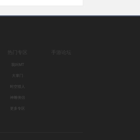
热门专区
手游论坛
我叫MT
大掌门
时空猎人
神雕侠侣
更多专区