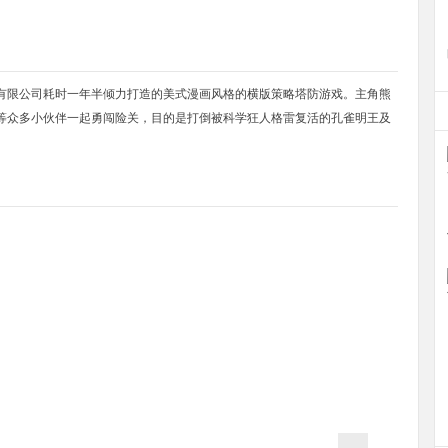
有限公司耗时一年半倾力打造的美式漫画风格的横版策略塔防游戏。主角熊
等众多小伙伴一起勇闯险关，目的是打倒被科学狂人格雷复活的孔雀明王及