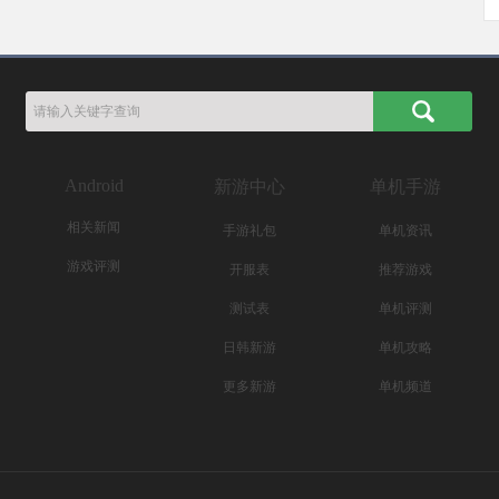
Android
新游中心
单机手游
相关新闻
手游礼包
单机资讯
游戏评测
开服表
推荐游戏
测试表
单机评测
日韩新游
单机攻略
更多新游
单机频道