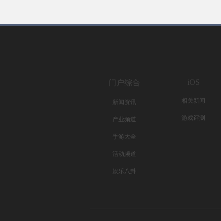
iOS
门户综合
相关新闻
新闻资讯
游戏评测
产业频道
手游大全
活动频道
娱乐八卦