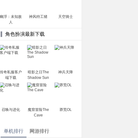
幽浮：未知敌
神风特工猪
天空骑士
人
角色扮演最新下载
传奇私服客户
暗影之日The
神兵天降
端下载
Shadow Sun
召唤与进化
魔窟冒险The
莽荒OL
Cave
单机排行
网游排行