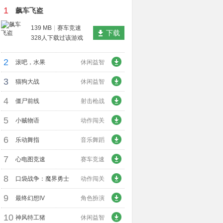
1
飙车飞盗
139 MB
|
赛车竞速
下载
328人下载过该游戏
2
滚吧，水果
休闲益智
3
猫狗大战
休闲益智
4
僵尸前线
射击枪战
5
小贼物语
动作闯关
6
乐动舞指
音乐舞蹈
7
心电图竞速
赛车竞速
8
口袋战争：魔界勇士
动作闯关
9
最终幻想IV
角色扮演
10
神风特工猪
休闲益智