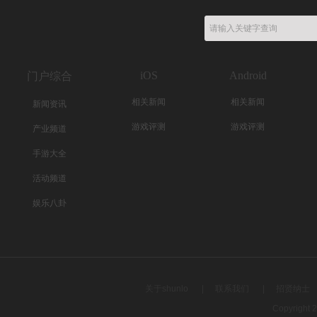
iOS
Android
门户综合
相关新闻
相关新闻
新闻资讯
游戏评测
游戏评测
产业频道
手游大全
活动频道
娱乐八卦
关于shunlo
|
联系我们
|
招贤纳士
Copyright 2