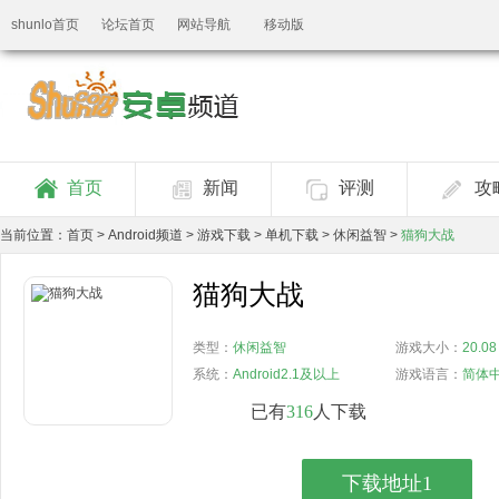
shunlo首页
论坛首页
网站导航
移动版
首页
新闻
评测
攻
当前位置：
首页
>
Android频道
>
游戏下载
>
单机下载
>
休闲益智
>
猫狗大战
猫狗大战
类型：
休闲益智
游戏大小：
20.08
系统：
Android2.1及以上
游戏语言：
简体
已有
316
人下载
下载地址1