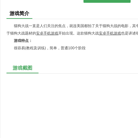
游戏简介
猫狗大战一直是人们关注的焦点，就连美国都拍了关于猫狗大战的电影，其
于猫狗大战题材的
安卓
手机游戏
开始出现。这款猫狗大战
安卓
手机游戏
也是讲述
游戏特点：
很容易(教程及训练)，简单，普通100个阶段
简单，易于控制，通过点击和拖动
各单元组合，主人公技能，法术
游戏截图
可爱和搞笑的人物