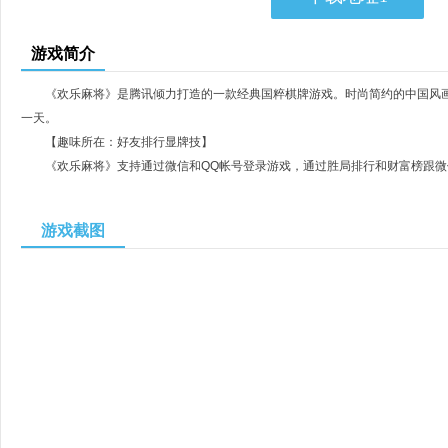
游戏简介
《欢乐麻将》是腾讯倾力打造的一款经典国粹棋牌游戏。时尚简约的中国风
一天。
【趣味所在：好友排行显牌技】
《欢乐麻将》支持通过微信和QQ帐号登录游戏，通过胜局排行和财富榜跟微
高，获胜的局数越多积分也越高，当然在“胜局积分”中的排行也越高，更是展示
另外，在《欢乐麻将》中，小伙伴们每天都有10次互送豆子以分享快乐、表
游戏截图
出。
【计分规则：计番规则多达80多种】
正宗的国际计番规则，成胡即可的低门槛胡牌规则，80多种番型计分方法，
种可选擂台，强大高智的单机玩法等等都是《欢乐麻将》的趣味刺激所在。
【快乐传递：闪耀战绩秀出来】
快乐怎能不互相传递呢?所以，小伙伴们在游戏中遇到天胡、地胡、特殊番
友们炫耀下哟!毕竟，那可是你牌技、运气与RP最好的证明!
【游戏界面：主打时尚绚丽中国风】
《欢乐麻将》的界面以时尚简约中国风为主。如此设计不仅令游戏界面非常